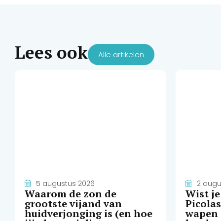
Lees ook
Alle artikelen
5 augustus 2026
2 augu
Waarom de zon de
Wist j
grootste vijand van
Picola
huidverjonging is (en hoe
wapen 