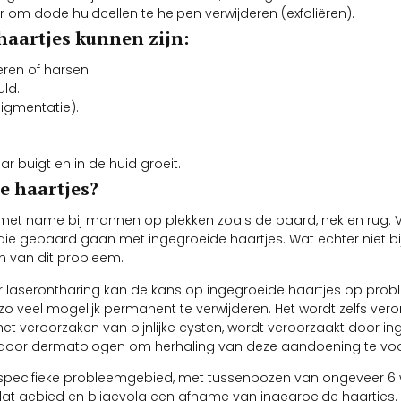
 om dode huidcellen te helpen verwijderen (exfoliëren).
aartjes kunnen zijn:
eren of harsen.
uld.
igmentatie).
r buigt en in de huid groeit.
e haartjes?
 met name bij mannen op plekken zoals de baard, nek en rug.
e gepaard gaan met ingegroeide haartjes. Wat echter niet bi
en van dit probleem.
 laserontharing kan de kans op ingegroeide haartjes op prob
 veel mogelijk permanent te verwijderen. Het wordt zelfs vero
et veroorzaken van pijnlijke cysten, wordt veroorzaakt door i
 door dermatologen om herhaling van deze aandoening te v
specifieke probleemgebied, met tussenpozen van ongeveer 6 w
dat gebied en bijgevolg een afname van ingegroeide haartjes.