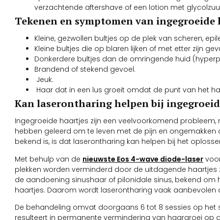
verzachtende aftershave of een lotion met glycolzuur
Tekenen en symptomen van ingegroeide h
Kleine, gezwollen bultjes op de plek van scheren, epil
Kleine bultjes die op blaren lijken of met etter zijn gev
Donkerdere bultjes dan de omringende huid (hyperp
Brandend of stekend gevoel.
Jeuk.
Haar dat in een lus groeit omdat de punt van het haa
Kan laserontharing helpen bij ingegroeid
Ingegroeide haartjes zijn een veelvoorkomend probleem,
hebben geleerd om te leven met de pijn en ongemakken di
bekend is, is dat laserontharing kan helpen bij het oploss
Met behulp van de
nieuwste Eos 4-wave diode-laser
voor
plekken worden verminderd door de uitdagende haartjes zo
de aandoening sinushaar of pilonidale sinus, bekend om h
haartjes. Daarom wordt laserontharing vaak aanbevolen
De behandeling omvat doorgaans 6 tot 8 sessies op het 
resulteert in permanente vermindering van haargroei op 