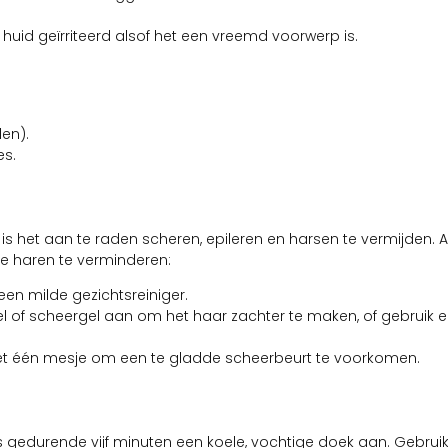
huid geïrriteerd alsof het een vreemd voorwerp is.
en).
es.
het aan te raden scheren, epileren en harsen te vermijden. Als
de haren te verminderen:
en milde gezichtsreiniger.
el of scheergel aan om het haar zachter te maken, of gebruik 
t één mesje om een te gladde scheerbeurt te voorkomen.
 gedurende vijf minuten een koele, vochtige doek aan. Gebruik