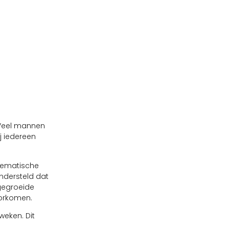
 Veel mannen
j iedereen
lematische
ndersteld dat
ngegroeide
oorkomen.
eken. Dit