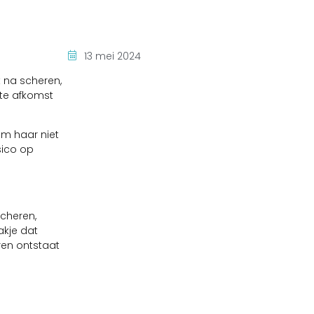
13 mei 2024
 na scheren,
arte afkomst
am haar niet
sico op
scheren,
akje dat
ren ontstaat