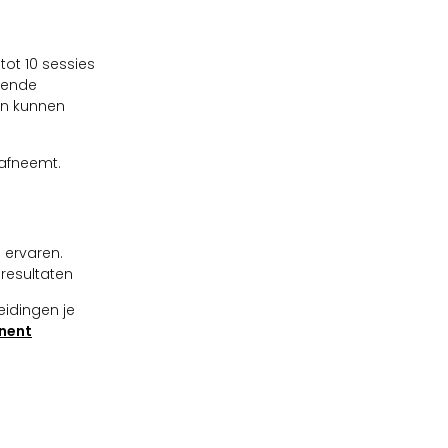
ot 10 sessies
llende
den kunnen
 afneemt.
 ervaren.
resultaten
eidingen je
nent