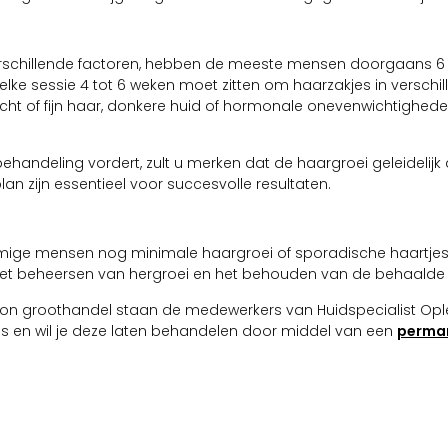
erschillende factoren, hebben de meeste mensen doorgaans 6 t
 elke sessie 4 tot 6 weken moet zitten om haarzakjes in verschi
 licht of fijn haar, donkere huid of hormonale onevenwichtighe
ehandeling vordert, zult u merken dat de haargroei geleidelijk
n zijn essentieel voor succesvolle resultaten.
mige mensen nog minimale haargroei of sporadische haartjes
et beheersen van hergroei en het behouden van de behaalde 
Lason groothandel staan de medewerkers van Huidspecialist Opl
jes en wil je deze laten behandelen door middel van een
perma