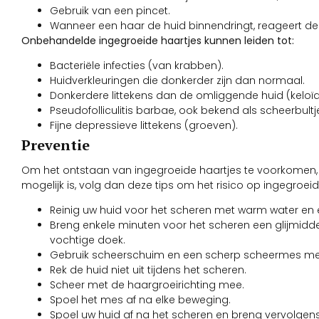
Gebruik van een pincet.
Wanneer een haar de huid binnendringt, reageert de 
Onbehandelde ingegroeide haartjes kunnen leiden tot:
Bacteriële infecties (van krabben).
Huidverkleuringen die donkerder zijn dan normaal.
Donkerdere littekens dan de omliggende huid (keloïd
Pseudofolliculitis barbae, ook bekend als scheerbultj
Fijne depressieve littekens (groeven).
Preventie
Om het ontstaan van ingegroeide haartjes te voorkomen, is 
mogelijk is, volg dan deze tips om het risico op ingegroei
Reinig uw huid voor het scheren met warm water en e
Breng enkele minuten voor het scheren een glijmidd
vochtige doek.
Gebruik scheerschuim en een scherp scheermes me
Rek de huid niet uit tijdens het scheren.
Scheer met de haargroeirichting mee.
Spoel het mes af na elke beweging.
Spoel uw huid af na het scheren en breng vervolgens