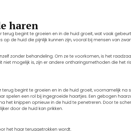
de haren
terug begint te groeien en in de huid groeit, wat vaak gebeurt
jes op de huid die pijnlijk kunnen zijn, vooral bij mensen van zw
anzelf zonder behandeling. Om ze te voorkomen, is het raadza
dit niet mogelijk is, zijn er andere ontharingsmethoden die het ri
erug begint te groeien en in de huid groeit, voornamelijk na 
haar spelen een rol bij ingegroeide haartjes. Een gebogen haarz
a het knippen opnieuw in de huid te penetreren. Door te sche
jker door de huid kan prikken.
oor het haar teruggetrokken wordt.