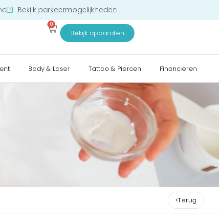
nd
Bekijk parkeermogelijkheden
0
Bekijk apparaten
ent
Body & Laser
Tattoo & Piercen
Financieren
Terug