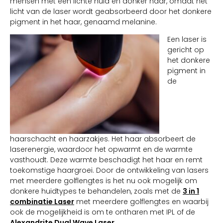
mensen met een lichte huid en donker haar, omdat het
licht van de laser wordt geabsorbeerd door het donkere
pigment in het haar, genaamd melanine.
Een laser is
gericht op
het donkere
pigment in
de
haarschacht en haarzakjes. Het haar absorbeert de
laserenergie, waardoor het opwarmt en de warmte
vasthoudt. Deze warmte beschadigt het haar en remt
toekomstige haargroei. Door de ontwikkeling van lasers
met meerdere golflengtes is het nu ook mogelijk om
donkere huidtypes te behandelen, zoals met de
3 in 1
combinatie Laser
met meerdere golflengtes en waarbij
ook de mogelijkheid is om te ontharen met IPL of de
Alexandrite Dual Wave Laser.