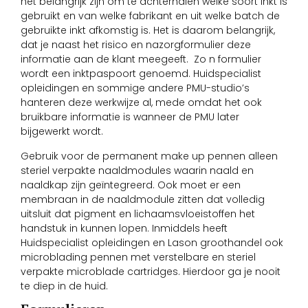
het belangrijk zijn om te achterhalen welke soort inkt is
gebruikt en van welke fabrikant en uit welke batch de
gebruikte inkt afkomstig is. Het is daarom belangrijk,
dat je naast het risico en nazorgformulier deze
informatie aan de klant meegeeft. Zo n formulier
wordt een inktpaspoort genoemd. Huidspecialist
opleidingen en sommige andere PMU-studio’s
hanteren deze werkwijze al, mede omdat het ook
bruikbare informatie is wanneer de PMU later
bijgewerkt wordt.
Gebruik voor de permanent make up pennen alleen
steriel verpakte naaldmodules waarin naald en
naaldkap zijn geïntegreerd. Ook moet er een
membraan in de naaldmodule zitten dat volledig
uitsluit dat pigment en lichaamsvloeistoffen het
handstuk in kunnen lopen. Inmiddels heeft
Huidspecialist opleidingen en Lason groothandel ook
microblading pennen met verstelbare en steriel
verpakte microblade cartridges. Hierdoor ga je nooit
te diep in de huid.