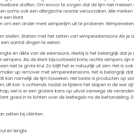
oeibare stoffen. Om ervoor te zorgen dat de lijm niet meteen 
 soms ook een allergische reactie veroorzaken. Alle merken
r een klant
 zin om een ander merk wimperlijm uit te proberen. Wimperextens
en stellen. Starten met het zetten van wimperextensions Als je al
m een aantal dingen te weten.
ngte en dikte van de extensions. Hierbij is het belangrijk dat je
impers. Als de klant bijvoorbeeld korte, rechte wimpers zijn is
niet te grote krul. Zo blijft het er natuurlijk uit zien. Het is ook
n make-up remover met wimperextensions. Het is belangrijk dat
 kan namelijk de lijm losweken. Het beste is producten op wa
 dit kan ’s ochtends nadat ze tijdens het slapen in de war zij
chap, wel is er een grotere kans op uitval vanwege de verande
lant goed in te lichten over de leefregels na de behandeling. D
 zetten bij cliënten:
rul en lengte