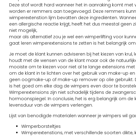
Deze stof wordt hard wanneer het in aanraking komt met vl
worden er remmers aan toegevoegd. Deze remmers kunnen
wimperextenstion lijm bevatten deze ingrediënten. Wannee
een allergische reactie krijgt, heeft het dus meestal geen
niet mogelijk,
maar als alternatief zou je wel een wimperlifting voor kunn
gaat leren wimperextensions te zetten is het belangrijk o
Je moet de klant kunnen adviseren bij het kiezen van krul, le
houdt met de wensen van de klant maar ook de natuurlijke w
mooiste om te kiezen voor niet al te lange extensions met een 
om de klant in te lichten over het gebruik van make-up e
geen oogmake-up of make-up remover op olie gebruikt. Dit
is het goed om elke dag de wimpers even door te borstelen,
Wimperextensions zijn niet schadelijk tijdens de zwangers
hormoonspiegel. In conclusie, het is erg belangrijk om de k
levensduur van de wimpers verlengen.
Lijst van benodigde materialen wanneer je wimpers wil gaan
Wimperborsteltjes
Wimperextenstions, met verschillende soorten dikte, k