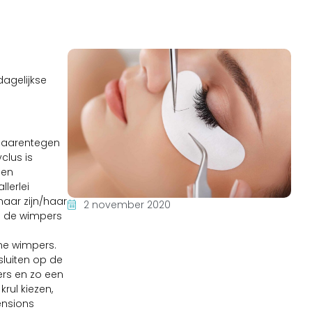
dagelijkse
 daarentegen
clus is
den
lerlei
naar zijn/haar
2 november 2020
en de wimpers
ne wimpers.
sluiten op de
ers en zo een
rul kiezen,
ensions