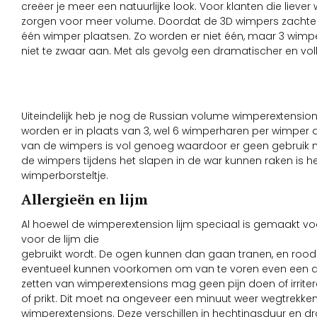
creëer je meer een natuurlijke look. Voor klanten die lieve
zorgen voor meer volume. Doordat de 3D wimpers zachter en
één wimper plaatsen. Zo worden er niet één, maar 3 wimper
niet te zwaar aan. Met als gevolg een dramatischer en vol
Uiteindelijk heb je nog de Russian volume wimperextension
worden er in plaats van 3, wel 6 wimperharen per wimper a
van de wimpers is vol genoeg waardoor er geen gebruik
de wimpers tijdens het slapen in de war kunnen raken is 
wimperborsteltje.
Allergieën en lijm
Al hoewel de wimperextension lijm speciaal is gemaakt vo
voor de lijm die
gebruikt wordt. De ogen kunnen dan gaan tranen, en rood en
eventueel kunnen voorkomen om van te voren even een aller
zetten van wimperextensions mag geen pijn doen of irriter
of prikt. Dit moet na ongeveer een minuut weer wegtrekken. 
wimperextensions. Deze verschillen in hechtingsduur en dro