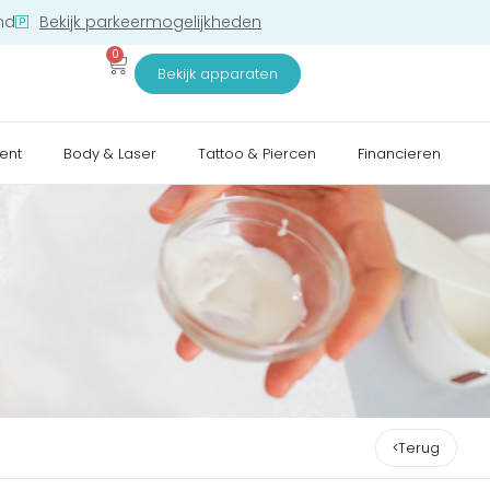
nd
Bekijk parkeermogelijkheden
0
Bekijk apparaten
ent
Body & Laser
Tattoo & Piercen
Financieren
Terug