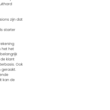
uithard
ions zijn dat
s starter
 rekening
 het het
 belangrijk
 de klant
terbasis. Ook
n geraakt.
rende
it kan de