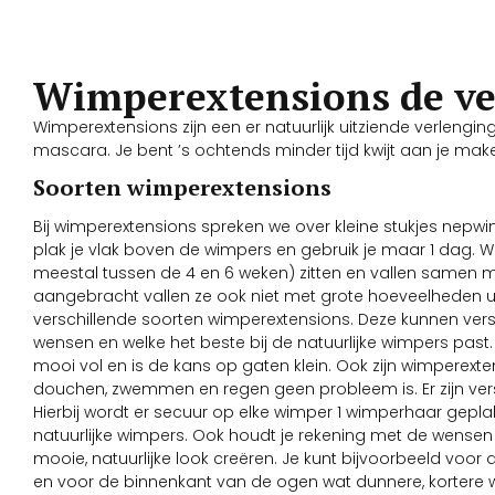
Wimperextensions de ve
Wimperextensions zijn een er natuurlijk uitziende verlengin
mascara. Je bent ’s ochtends minder tijd kwijt aan je make-
Soorten wimperextensions
Bij wimperextensions spreken we over kleine stukjes ne
plak je vlak boven de wimpers en gebruik je maar 1 dag. W
meestal tussen de 4 en 6 weken) zitten en vallen samen me
aangebracht vallen ze ook niet met grote hoeveelheden uit.
verschillende soorten wimperextensions. Deze kunnen verschi
wensen en welke het beste bij de natuurlijke wimpers past. 
mooi vol en is de kans op gaten klein. Ook zijn wimperex
douchen, zwemmen en regen geen probleem is. Er zijn ve
Hierbij wordt er secuur op elke wimper 1 wimperhaar geplak
natuurlijke wimpers. Ook houdt je rekening met de wensen 
mooie, natuurlijke look creëren. Je kunt bijvoorbeeld voor
en voor de binnenkant van de ogen wat dunnere, kortere 