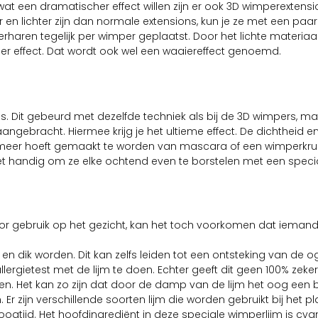
r wat een dramatischer effect willen zijn er ook 3D wimperextens
 lichter zijn dan normale extensions, kun je ze met een paar 
haren tegelijk per wimper geplaatst. Door het lichte materiaa
ler effect. Dat wordt ook wel een waaiereffect genoemd.
s. Dit gebeurd met dezelfde techniek als bij de 3D wimpers, m
angebracht. Hiermee krijg je het ultieme effect. De dichtheid 
 meer hoeft gemaakt te worden van mascara of een wimperkru
het handig om ze elke ochtend even te borstelen met een speci
or gebruik op het gezicht, kan het toch voorkomen dat iemand 
 dik worden. Dit kan zelfs leiden tot een ontsteking van de og
gietest met de lijm te doen. Echter geeft dit geen 100% zeker
en. Het kan zo zijn dat door de damp van de lijm het oog een b
Er zijn verschillende soorten lijm die worden gebruikt bij het p
ogtijd. Het hoofdingrediënt in deze speciale wimperlijm is cya