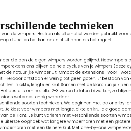
rschillende technieken
g van de wimpers. Het kan als alternatief worden gebruikt voor 
up ritueel en het kan ook niet uitlopen als het regent.
pwimper die aan de eigen wimpers worden gelijmd. Nepwimpers
imperextensions blijven de hele cyclus van je wimpers (deze cy
t de natuurlijke wimper uit. Omdat de extensions 1 voor 1 wor
 Hierdoor ontstaan er weinig tot geen gaten. Er bestaan van al
llen in dikte, lengte en krul. Samen met de klant kun je kijken 
Het beste is om het elke 2-3 weken te laten bijwerken, zo blijv
tensions waterbestendig waardoor
rschillende soorten technieken. We beginnen met de one-by-o
t. Je kiest voor wimpers met lengte, dikte en krul die goed aan
van de klant. Je kunt variëren met verschillende soorten wimp
 de uiterste ooghoek wat langere wimperharen met een grotere k
wimperharen met een kleinere krul. Met one-by-one wimperext