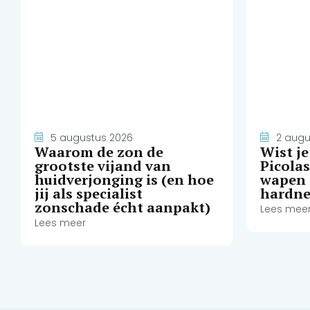
5 augustus 2026
2 augu
Waarom de zon de
Wist j
grootste vijand van
Picola
huidverjonging is (en hoe
wapen 
jij als specialist
hardne
zonschade écht aanpakt)
Lees mee
Lees meer