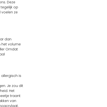
ions. Deze
tegelijk op
l voelen ze
aar dan
en het volume
ller Omdat
aal
allergisch is
en. Je zou dit
heid. Het
eetje traant
lakken van
noacrylaat.