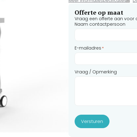
Meer informatie
Specificaties
D
slimme AI-huidanalysator, verw
koelsysteem (tot -30 °C) biedt 
Offerte op maat
resultaatgerichte behandeling
Vraag een offerte aan voor d
liefst 100 miljoen shots.
Naam contactpersoon
E-mailadres
*
Vraag / Opmerking
Versturen