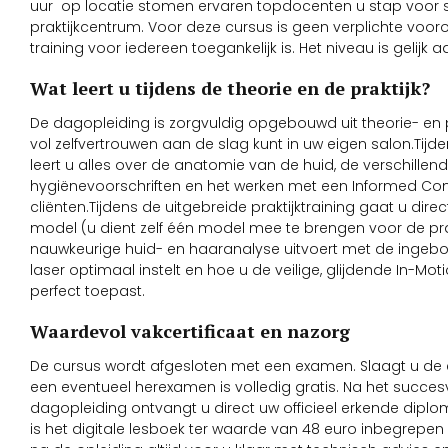
uur op locatie stomen ervaren topdocenten u stap voor st
praktijkcentrum. Voor deze cursus is geen verplichte voor
training voor iedereen toegankelijk is. Het niveau is gelijk
Wat leert u tijdens de theorie en de praktijk?
De dagopleiding is zorgvuldig opgebouwd uit theorie- en 
vol zelfvertrouwen aan de slag kunt in uw eigen salon.Tijd
leert u alles over de anatomie van de huid, de verschillen
hygiënevoorschriften en het werken met een Informed Co
cliënten.Tijdens de uitgebreide praktijktraining gaat u direc
model (u dient zelf één model mee te brengen voor de prakt
nauwkeurige huid- en haaranalyse uitvoert met de ingebou
laser optimaal instelt en hoe u de veilige, glijdende In-M
perfect toepast.
Waardevol vakcertificaat en nazorg
De cursus wordt afgesloten met een examen. Slaagt u de e
een eventueel herexamen is volledig gratis. Na het succe
dagopleiding ontvangt u direct uw officieel erkende diplo
is het digitale lesboek ter waarde van 48 euro inbegrepe