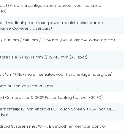
tt (Extreem krachtige stroomtoevoer voor continue
ies)
att (Medical-grade laserpower rechtstreeks naar de
aanse Coherent laserbars)
/ 808 nm / 940 nm / 1064 nm (Gelijktijdige 4-Wave afgifte)
recisie) // 12×14 mm // 12×40 mm (XL-spot)
60 J/cm² (Maximale intensiteit voor hardnekkige haargroei)
orte pulsen van 1 tot 200 ms
d Compressor & 360° Peltier koeling (tot wel -30 °C)
erzichtelijk 13 inch Android HD Touch Screen + 1.54 inch OLED
dvat
droid Systeem met Wi-Fi, Bluetooth en Remote Control