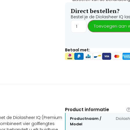
Direct bestellen?
Bestel je de
Diolasheer IQ la
Toevoegen aan 
Betaal met:
Product informatie
et de Diolasheer IQ (Premium
Productnaam /
Diolash
combineert vier golflengtes
Model
or behandelt u elk huidtype