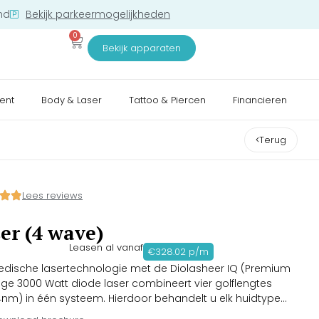
nd
Bekijk parkeermogelijkheden
0
Bekijk apparaten
ent
Body & Laser
Tattoo & Piercen
Financieren
Terug
Lees reviews
ser (4 wave)
Leasen al vanaf
€328.02 p/m
dische lasertechnologie met de Diolasheer IQ (Premium
tige 3000 Watt diode laser combineert vier golflengtes
m) in één systeem. Hierdoor behandelt u elk huidtype
eur met maximale effectiviteit en veiligheid. Dankzij de