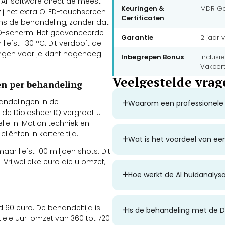
e AI-software direct de meest
Keuringen &
MDR Ge
ij het extra OLED-touchscreen
Certificaten
ens de behandeling, zonder dat
d HD-scherm. Het geavanceerde
Garantie
2 jaar 
iefst -30 °C. Dit verdooft de
ingen voor je klant nagenoeg
Inbegrepen Bonus
Inclusi
Vakcert
Veelgestelde vrag
en per behandeling
andelingen in de
Waarom een professionele d
 de Diolasheer IQ vergroot u
lle In-Motion techniek en
iënten in kortere tijd.
Wat is het voordeel van e
ar liefst 100 miljoen shots. Dit
 Vrijwel elke euro die u omzet,
Hoe werkt de AI huidanalysa
 60 euro. De behandeltijd is
Is de behandeling met de Di
tiële uur-omzet van 360 tot 720