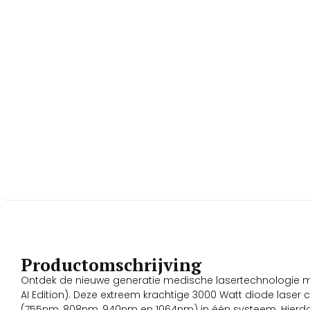
Productomschrijving
Ontdek de nieuwe generatie medische lasertechnologie m
AI Edition). Deze extreem krachtige 3000 Watt diode laser 
(755nm, 808nm, 940nm en 1064nm) in één systeem. Hierdo