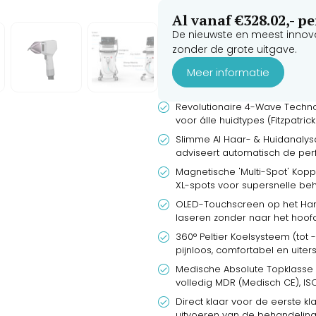
Al vanaf €328.02,- 
De nieuwste en meest innov
zonder de grote uitgave.
Meer informatie
Revolutionaire 4-Wave Technol
voor álle huidtypes (Fitzpatric
Slimme AI Haar- & Huidanalys
adviseert automatisch de pe
Magnetische 'Multi-Spot' Kopp
XL-spots voor supersnelle be
OLED-Touchscreen op het Handv
laseren zonder naar het hoof
360° Peltier Koelsysteem (to
pijnloos, comfortabel en uiters
Medische Absolute Topklasse –
volledig MDR (Medisch CE), I
Direct klaar voor de eerste kl
uitvoeren van de behandeling