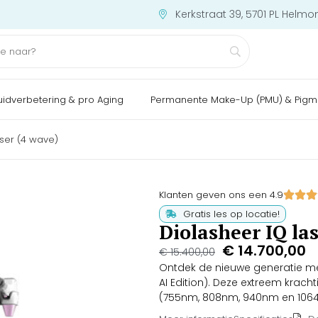
Kerkstraat 39, 5701 PL Helmo
uidverbetering & pro Aging
Permanente Make-Up (PMU) & Pigm
aser (4 wave)
Klanten geven ons een 4.9
Gratis les op locatie!
Diolasheer IQ la
€
14.700,00
€
15.400,00
Ontdek de nieuwe generatie me
AI Edition). Deze extreem krach
(755nm, 808nm, 940nm en 1064n
(Fitzpatrick I-VI) en elke haarkl