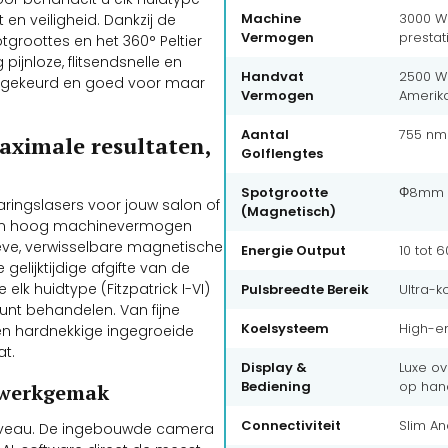
Machine
3000 Wa
t en veiligheid. Dankzij de
Vermogen
prestat
groottes en het 360° Peltier
ijnloze, flitsendsnelle en
Handvat
2500 W
) gekeurd en goed voor maar
Vermogen
Amerik
Aantal
755 nm 
aximale resultaten,
Golflengtes
Spotgrootte
Φ8mm (p
ringslasers voor jouw salon of
(Magnetisch)
reem hoog machinevermogen
eve, verwisselbare magnetische
Energie Output
10 tot 
 gelijktijdige afgifte van de
lk huidtype (Fitzpatrick I-VI)
Pulsbreedte Bereik
Ultra-k
kunt behandelen. Van fijne
Koelsysteem
High-en
en hardnekkige ingegroeide
at.
Display &
Luxe ov
Bediening
op han
 werkgemak
Connectiviteit
Slim An
 niveau. De ingebouwde camera