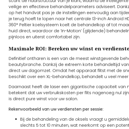
scant de haarstructuur van je klant, waarna de intelligent
veilige en effectieve behandelparameters adviseert. Dankz
op het handvat pas je de instellingen eenvoudig aan tijd
je terug hoeft te lopen naar het centrale 13-inch Androi
360° Peltier koelsysteem koelt de behandelkop af tot maar l
huid direct, waardoor de ‘In-Motion’ (glijdende) behandel
pijnloos en uiterst comfortabel zijn.
Maximale ROI: Bereken uw winst en verdienst
Definitief ontharen is een van de meest winstgevende beh
beautybranche. Dankzij de extreem korte behandeltijd van
direct uw dagomzet. Omdat het apparaat flitst met de sne
beschikt over een XL-behandelkop, behandelt u veel meer cl
Daarnaast heeft de laser een gigantische capaciteit van ma
betekent dat uw verbruikskosten per flits nagenoeg nul zijn.
is direct pure winst voor uw salon.
Rekenvoorbeeld van uw verdiensten per sessie:
Bij de behandeling van de oksels vraagt u gemiddeld
slechts 5 tot 10 minuten, wat neerkomt op een poten