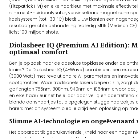
(Fitzpatrick I-VI) en elke haarkleur met maximale effectivitei
slimme AI-huidanalysator, verwisselbare magnetische spot
koelsysteem (tot -30 °C) biedt u uw klanten een nagenoeg p
resultaatgerichte behandeling. Volledig MDR (Medisch CE
liefst 100 miljoen shots.
Diolasheer IQ (Premium AI Edition): M
optimaal comfort
Ben je op zoek naar de absolute topklasse onder de ontha
kliniek? De Diolasheer IQ (4-Wave) combineert een ext
(3000 Watt) met revolutionaire AI-parameters en innovati
spotgroottes. Waar traditionele lasers beperkt zijn, zorgt de
golflengten 755nm, 808nm, 940nm en 1064nm ervoor dat je e
en elke haarkleur het hele jaar door veilig en doeltreffend 
blonde donshaartjes tot diepgelegen stugge haarzakjes 
haren: met dit systeem bied je altijd een oplossing op ma
Slimme AI-technologie en ongeëvenaard
Het apparaat tilt gebruiksvriendelijkheid naar een hoger