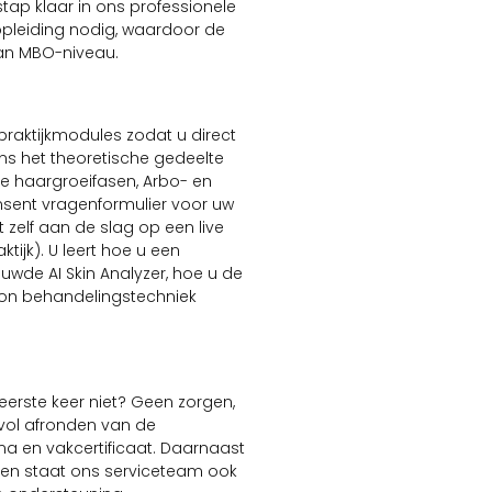
ap klaar in ons professionele
opleiding nodig, waardoor de
 aan MBO-niveau.
praktijkmodules zodat u direct
ens het theoretische gedeelte
de haargroeifasen, Arbo- en
nsent vragenformulier voor uw
t zelf aan de slag op een live
ijk). U leert hoe u een
wde AI Skin Analyzer, hoe u de
otion behandelingstechniek
erste keer niet? Geen zorgen,
svol afronden van de
ma en vakcertificaat. Daarnaast
n en staat ons serviceteam ook