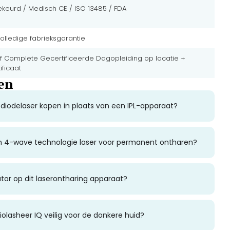
keurd / Medisch CE / ISO 13485 / FDA
volledige fabrieksgarantie
ef Complete Gecertificeerde Dagopleiding op locatie +
ificaat
en
iodelaser kopen in plaats van een IPL-apparaat?
en 4-wave technologie laser voor permanent ontharen?
tor op dit laserontharing apparaat?
olasheer IQ veilig voor de donkere huid?