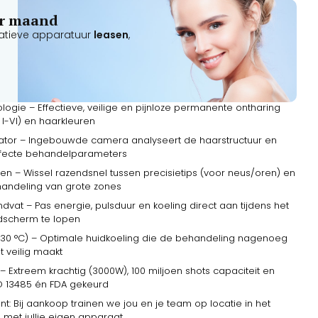
per maand
atieve apparatuur
leasen
,
ogie – Effectieve, veilige en pijnloze permanente ontharing
k I-VI) en haarkleuren
ator – Ingebouwde camera analyseert de haarstructuur en
rfecte behandelparameters
en – Wissel razendsnel tussen precisietips (voor neus/oren) en
handeling van grote zones
at – Pas energie, pulsduur en koeling direct aan tijdens het
dscherm te lopen
t -30 °C) – Optimale huidkoeling die de behandeling nagenoeg
t veilig maakt
 Extreem krachtig (3000W), 100 miljoen shots capaciteit en
SO 13485 én FDA gekeurd
ant: Bij aankoop trainen we jou en je team op locatie in het
 met jullie eigen apparaat