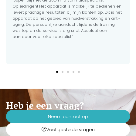
"Super blij met de 20D HIFU van Huidspecialist
pijnloos aan. Dankzij de
een volledig gratis,
Opleidingen! Het apparaat is makkelijk te bedienen en
gepatenteerde
praktijkgerichte vakopleiding
levert prachtige resultaten bij mijn klanten op. Dit is het
geïntegreerde koelkop biedt
inclusief officieel
u uw cliënten maximaal
apparaat op het gebied van huidverstrakking en anti-
vakcertificaat. Combineer dit
comfort en direct zichtbaar
aging. De persoonlijke aandacht tijdens de training
met onze flexibele opties
resultaat, volledig zonder
was top en de service is erg snel. Absoluut een
voor gespreid betalen, en u
downtime.
aanrader voor elke specialist."
bent vanaf dag één direct
financieel gezond én
maximaal rendabel
operationeel!
Heb je een vraag?
Neem contact op
Veel gestelde vragen