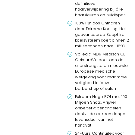
definitieve
haarverwijdering bij álle
haarkleuren en huidtypes
100% Pijnloos Ontharen
door Extreme Koeling. Het
geavanceerde Sapphire
koelsysteem koelt binnen 2
milliseconden naar -18°C
Volledig MDR Medisch CE
GekeurdVoldoet aan de
allerstrengste en nieuwste
Europese medische
wetgeving voor maximale
veiligheid in jouw
barbershop of salon
Extreem Hoge ROI met 100
Miljoen Shots. Vrijwel
onbeperkt behandelen
dankzij de extreem lange
levensduur van het
handvat
24-Uurs Continuïteit voor