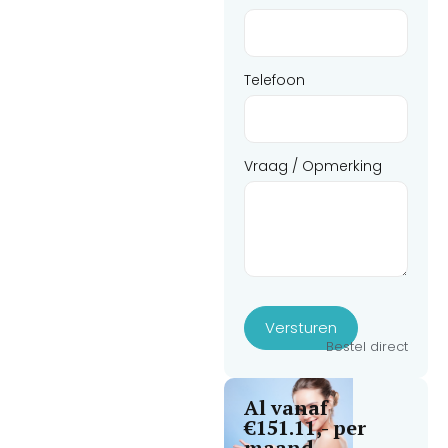
oorhaar tot op de millimeter
nauwkeurig.
Het extreme koelsysteem tot
Telefoon
-18°C garandeert een 100%
pijnloze behandeling, wat
ideaal is voor de gevoelige
herenhuid of vrouwen met
Vraag / Opmerking
overmatige
gezichtsbeharing. Vergroot
de omzet per stoel en start
direct een succesvol nieuw
verdienmodel!
Inclusief een gratis,
praktijkgerichte
Versturen
dagopleiding
Bestel direct
gezichtsontharing en een
vakcertificaat.
Al vanaf
€151.11,- per
maand