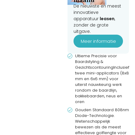
De nieuwste en meest
innovatieve
apparatuur
leasen
,
zonder de grote
uitgave.
Meer informatie
Ultieme Precisie voor
Baardstyling &
GezichtscontouringInclusief
twee mini-applicators (8x8
mm en 6x6 mm) voor
uiterst nauwkeurig werk
rondom de baardlijn,
bakkebaarden, neus en
oren
Gouden Standaard 808nm
Diode-Technologie.
Wetenschappelijk
bewezen als de meest
effectieve golflengte voor