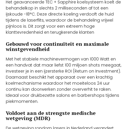
Het geavanceerde TEC + Sapphire koelsysteem koelt de
behandelkop in slechts 2 milliseconden af tot een
ijskoude -18°C. Deze directe koeling verdooft de huid
tijdens de laserflits, waardoor de behandeling vrijwel
pijnloos is. Dit zorgt voor een extreem hoge
klanttevredenheid en terugkerende klanten
Gebouwd voor continuïteit en maximale
winstgevendheid
Met het stabiele machinevermogen van 1000 Watt en
een handvat dat maar liefst 100 miljoen shots meegaat,
investeer je in een ijzersterke ROI (Return on Investment).
Daarnaast beschikt het apparaat over een krachtig
koelmechanisme waardoor het moeiteloos 24 uur
continu kan doorwerken zonder oververhit te raken.
Ideaal voor drukbezette salons en barbershops tijdens
piekmomenten.
Voldoet aan de strengste medische
wetgeving (MDR)
De wetgeving rondom lasers in Nederland verandert