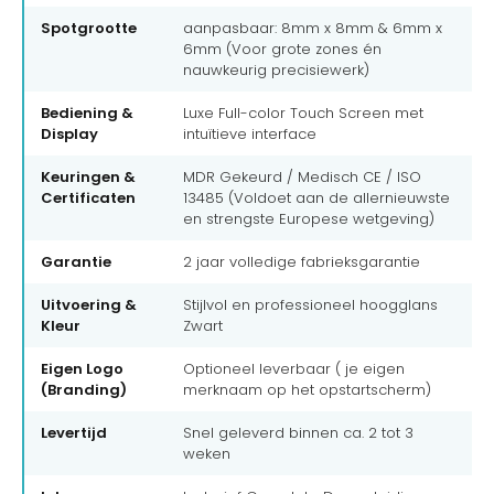
Spotgrootte
aanpasbaar: 8mm x 8mm & 6mm x
6mm (Voor grote zones én
nauwkeurig precisiewerk)
Bediening &
Luxe Full-color Touch Screen met
Display
intuïtieve interface
Keuringen &
MDR Gekeurd / Medisch CE / ISO
Certificaten
13485 (Voldoet aan de allernieuwste
en strengste Europese wetgeving)
Garantie
2 jaar volledige fabrieksgarantie
Uitvoering &
Stijlvol en professioneel hoogglans
Kleur
Zwart
Eigen Logo
Optioneel leverbaar ( je eigen
(Branding)
merknaam op het opstartscherm)
Levertijd
Snel geleverd binnen ca. 2 tot 3
weken