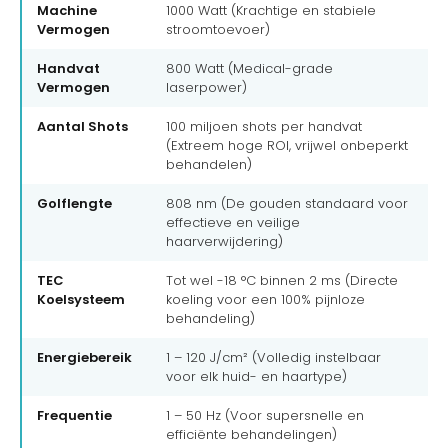
Machine
1000 Watt (Krachtige en stabiele
Vermogen
stroomtoevoer)
Handvat
800 Watt (Medical-grade
Vermogen
laserpower)
Aantal Shots
100 miljoen shots per handvat
(Extreem hoge ROI, vrijwel onbeperkt
behandelen)
Golflengte
808 nm (De gouden standaard voor
effectieve en veilige
haarverwijdering)
TEC
Tot wel -18 °C binnen 2 ms (Directe
Koelsysteem
koeling voor een 100% pijnloze
behandeling)
Energiebereik
1 – 120 J/cm² (Volledig instelbaar
voor elk huid- en haartype)
Frequentie
1 – 50 Hz (Voor supersnelle en
efficiënte behandelingen)