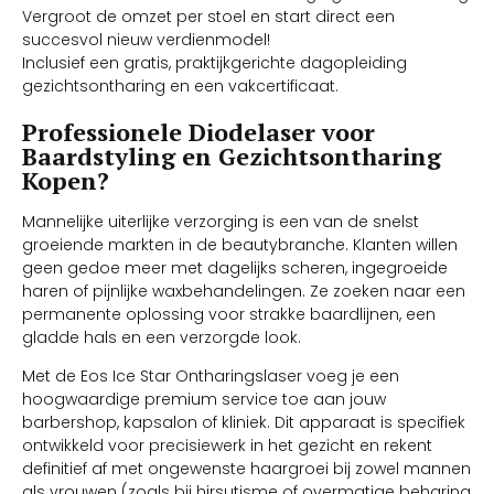
Vergroot de omzet per stoel en start direct een
succesvol nieuw verdienmodel!
Inclusief een gratis, praktijkgerichte dagopleiding
gezichtsontharing en een vakcertificaat.
Professionele Diodelaser voor
Baardstyling en Gezichtsontharing
Kopen?
Mannelijke uiterlijke verzorging is een van de snelst
groeiende markten in de beautybranche. Klanten willen
geen gedoe meer met dagelijks scheren, ingegroeide
haren of pijnlijke waxbehandelingen. Ze zoeken naar een
permanente oplossing voor strakke baardlijnen, een
gladde hals en een verzorgde look.
Met de Eos Ice Star Ontharingslaser voeg je een
hoogwaardige premium service toe aan jouw
barbershop, kapsalon of kliniek. Dit apparaat is specifiek
ontwikkeld voor precisiewerk in het gezicht en rekent
definitief af met ongewenste haargroei bij zowel mannen
als vrouwen (zoals bij hirsutisme of overmatige beharing