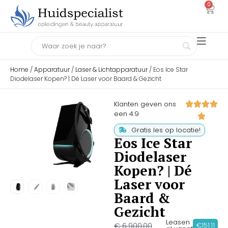
0
Home
/
Apparatuur
/
Laser & Lichtapparatuur
/ Eos Ice Star
Diodelaser Kopen? | Dé Laser voor Baard & Gezicht
Klanten geven ons
een 4.9
Gratis les op locatie!
Eos Ice Star
Diodelaser
Kopen? | Dé
Laser voor
Baard &
Gezicht
Leasen
€151.11
€
6.900,00