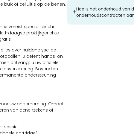
 buik of cellulitis op de benen.
Hoe is het onderhoud van de
onderhoudscontracten aa
tie vereist specialistische
e 1-daagse praktijkgerichte
ratis.
u alles over huidanalyse, de
rotocollen. U oefent hands-on
men ontvangt u uw officiële
kheidsverzekering. Bovendien
an permanente ondersteuning
el voor uw onderneming. Omdat
jderen van acnelittekens of
r sessie.
ionele cartridge).