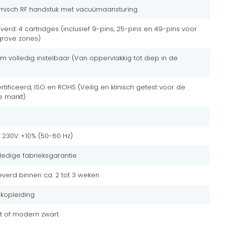
misch RF handstuk met vacuümaansturing
erd: 4 cartridges (inclusief 9-pins, 25-pins en 49-pins voor
 grove zones)
mm volledig instelbaar (Van oppervlakkig tot diep in de
tificeerd, ISO en ROHS (Veilig en klinisch getest voor de
e markt)
- 230V +10% (50-60 Hz)
lledige fabrieksgarantie
everd binnen ca. 2 tot 3 weken
akopleiding
wit of modern zwart