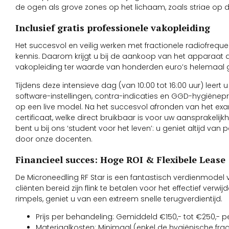
de ogen als grove zones op het lichaam, zoals striae op de
Inclusief gratis professionele vakopleiding
Het succesvol en veilig werken met fractionele radiofrequen
kennis. Daarom krijgt u bij de aankoop van het apparaat d
vakopleiding ter waarde van honderden euro’s helemaal g
Tijdens deze intensieve dag (van 10:00 tot 16:00 uur) leert 
software-instellingen, contra-indicaties en GGD-hygiënep
op een live model. Na het succesvol afronden van het exa
certificaat, welke direct bruikbaar is voor uw aansprakelij
bent u bij ons ‘student voor het leven’: u geniet altijd v
door onze docenten.
Financieel succes: Hoge ROI & Flexibele Lease
De Microneedling RF Star is een fantastisch verdienmod
cliënten bereid zijn flink te betalen voor het effectief verwi
rimpels, geniet u van een extreem snelle terugverdientijd.
Prijs per behandeling: Gemiddeld €150,- tot €250,- pe
Materiaalkosten: Minimaal (enkel de hygiënische fract