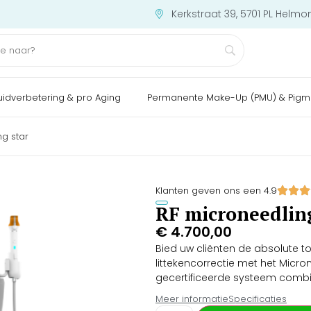
Kerkstraat 39, 5701 PL Helmo
uidverbetering & pro Aging
Permanente Make-Up (PMU) & Pigm
ng star
Klanten geven ons een 4.9
RF microneedling
€
4.700,00
Bied uw cliënten de absolute t
littekencorrectie met het Micr
gecertificeerde systeem combi
radiofrequentie (RF) en vacuümz
Meer informatie
Specificaties
apparaat voor het effectief ver