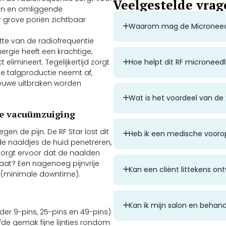
Veelgestelde vrag
en en omliggende
r grove poriën zichtbaar
Waarom mag de Microneedli
tte van de radiofrequentie
ergie heeft een krachtige,
Hoe helpt dit RF microneedl
limineert. Tegelijkertijd zorgt
De talgproductie neemt af,
euwe uitbraken worden
Wat is het voordeel van d
de vacuümzuiging
gen de pijn. De RF Star lost dit
Heb ik een medische voorop
e naaldjes de huid penetreren,
zorgt ervoor dat de naalden
ltaat? Een nagenoeg pijnvrije
Kan een cliënt littekens o
jd (minimale downtime).
Kan ik mijn salon en behan
er 9-pins, 25-pins en 49-pins)
fde gemak fijne lijntjes rondom