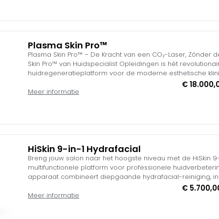
onderbouwde vakopleiding met een compleet high-end sta
van deze combinatie is de revolutionaire NeedlingPen Aest
met 18.000 slagen per minuut en een anti-terugloopsystee
precisie en GGD-conforme hygiëne.
Plasma Skin Pro™
Plasma Skin Pro™ – De Kracht van een CO₂-Laser, Zónder 
Skin Pro™ van Huidspecialist Opleidingen is hét revolutiona
huidregeneratieplatform voor de moderne esthetische klin
schoonheidssalon. Door gebruik te maken van geavanceerd
€
18.000,
plasma-energie (2450 MHz) stimuleert het systeem maxim
Meer informatie
elastinereproductie diep in de dermis (tot 2,0 mm), terwijl
intact blijft.
HiSkin 9-in-1 Hydrafacial
Breng jouw salon naar het hoogste niveau met de HiSkin 9-i
multifunctionele platform voor professionele huidverbeter
apparaat combineert diepgaande hydrafacial-reiniging, in
zuurstoftherapie (Mousse Bubbles), krachtige anti-aging e
€
5.700,0
in één stijlvol systeem.
Meer informatie
Met 9 geavanceerde technologieën bied je jouw klanten de