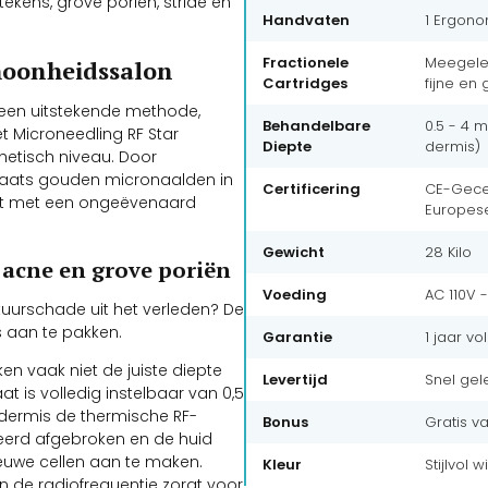
ekens, grove poriën, striae en
Handvaten
1 Ergono
Fractionele
Meegelev
hoonheidssalon
Cartridges
fijne en
 een uitstekende methode,
Behandelbare
0.5 - 4 
t Microneedling RF Star
Diepte
dermis)
hetisch niveau. Door
araats gouden micronaalden in
Certificering
CE-Gecer
nuit met een ongeëvenaard
Europes
Gewicht
28 Kilo
 acne en grove poriën
Voeding
AC 110V 
uctuurschade uit het verleden? De
s aan te pakken.
Garantie
1 jaar vo
ken vaak niet de juiste diepte
Levertijd
Snel gel
t is volledig instelbaar van 0,5
 dermis de thermische RF-
Bonus
Gratis v
leerd afgebroken en de huid
euwe cellen aan te maken.
Kleur
Stijlvol 
n de radiofrequentie zorgt voor