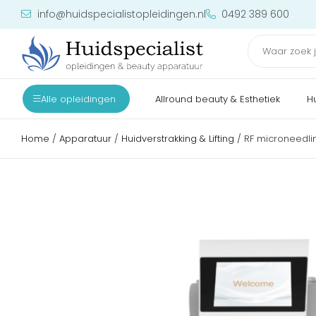
info@huidspecialistopleidingen.nl
0492 389 600
Alle opleidingen
Allround beauty & Esthetiek
H
Home
/
Apparatuur
/
Huidverstrakking & Lifting
/ RF microneedli