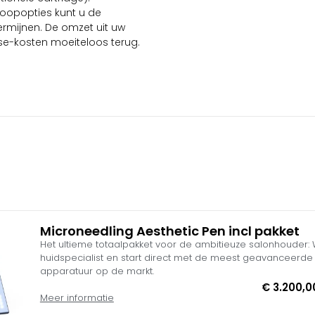
rkoopopties kunt u de
termijnen. De omzet uit uw
se-kosten moeiteloos terug.
Microneedling Aesthetic Pen incl pakket
Het ultieme totaalpakket voor de ambitieuze salonhouder:
huidspecialist en start direct met de meest geavanceerde
apparatuur op de markt.
€
3.200,0
Met dit exclusieve All-in-One Microneedling Startpakket inc
Meer informatie
vliegende start in jouw salon. Je combineert een officieel