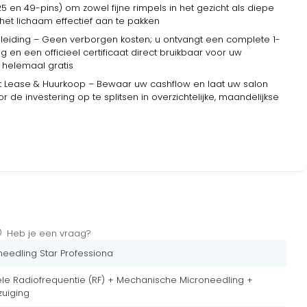
 25 en 49-pins) om zowel fijne rimpels in het gezicht als diepe
op het lichaam effectief aan te pakken
opleiding – Geen verborgen kosten; u ontvangt een complete 1-
g en een officieel certificaat direct bruikbaar voor uw
 helemaal gratis
 Lease & Huurkoop – Bewaar uw cashflow en laat uw salon
 de investering op te splitsen in overzichtelijke, maandelijkse
Heb je een vraag?
needling Star Professiona
ele Radiofrequentie (RF) + Mechanische Microneedling +
uiging