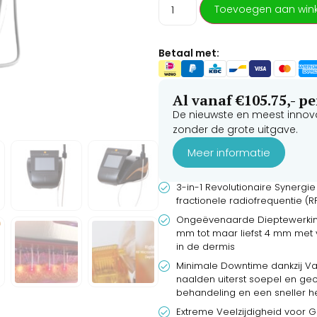
Toevoegen aan win
hardnekkige rimpels.
Betaal met:
Al vanaf €105.75,- 
De nieuwste en meest innov
zonder de grote uitgave.
Meer informatie
3-in-1 Revolutionaire Synerg
fractionele radiofrequentie (
Ongeëvenaarde Dieptewerking 
mm tot maar liefst 4 mm met v
in de dermis
Minimale Downtime dankzij V
naalden uiterst soepel en gec
behandeling en een sneller he
Extreme Veelzijdigheid voor G