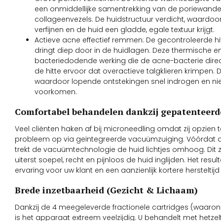
een onmiddellijke samentrekking van de poriewand
collageenvezels. De huidstructuur verdicht, waardoo
verfijnen en de huid een gladde, egale textuur krijgt.
Actieve acne effectief remmen: De gecontroleerde hi
dringt diep door in de huidlagen. Deze thermische en
bacteriedodende werking die de acne-bacterie direct e
de hitte ervoor dat overactieve talgklieren krimpen. 
waardoor lopende ontstekingen snel indrogen en ni
voorkomen.
Comfortabel behandelen dankzij gepatenteer
Veel cliënten haken af bij microneedling omdat zij opzien te
probleem op via geïntegreerde vacuümzuiging. Vóórdat d
trekt de vacuümtechnologie de huid lichtjes omhoog. Dit 
uiterst soepel, recht en pijnloos de huid inglijden. Het resu
ervaring voor uw klant en een aanzienlijk kortere herstelti
Brede inzetbaarheid (Gezicht & Lichaam)
Dankzij de 4 meegeleverde fractionele cartridges (waarond
is het apparaat extreem veelzijdig. U behandelt met hetzel