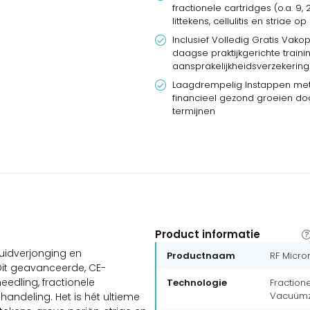
fractionele cartridges (o.a. 9,
littekens, cellulitis en striae 
Inclusief Volledig Gratis Vak
daagse praktijkgerichte trainin
aansprakelijkheidsverzekering
Laagdrempelig Instappen met
financieel gezond groeien door
termijnen
Product informatie
uidverjonging en
Productnaam
RF Micro
 Dit geavanceerde, CE-
edling, fractionele
Technologie
Fraction
Vacuümz
handeling. Het is hét ultieme