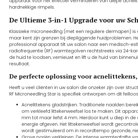
apparaat voor het effectief verminderen van diepe acnelitt
hardnekkige rimpels.
De Ultieme 3-in-1 Upgrade voor uw Sc
Klassieke microneedling (met een reguliere dermapen) is
maar kent zijn grenzen bij diepliggende huidproblemen. He
professional apparaat tilt uw salon naar een medisch-est
radiofrequentie (RF) warmtegolven rechtstreeks via 24-k
de huid te loodsen, vernieuwt en lift u de huid van binne
resultaat.
De perfecte oplossing voor acnelittekens,
Heeft u veel cliënten in uw salon die onzeker zijn over str
RF Microneedling Star is specifiek ontworpen om dit feilloo
Acnelittekens gladstrijken: Traditionele naalden berei
om verkleefd littekenweefsel los te maken. Dit apparaa
mm tot maar liefst 4 mm. Hierdoor kunt u diep in de
energie afgeven. Het littekenweefsel wordt gecontro
wordt gestimuleerd om in recordtempo gezonde, ni
Grove poriën verkleinen: De intense warmteafgifte va