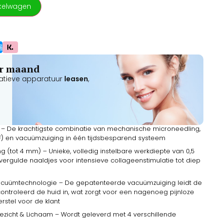
kelwagen
per maand
atieve apparatuur
leasen
,
ie – De krachtigste combinatie van mechanische microneedling,
RF) en vacuümzuiging in één tijdsbesparend systeem
(tot 4 mm) – Unieke, volledig instelbare werkdiepte van 0,5
ergulde naaldjes voor intensieve collageenstimulatie tot diep
acuümtechnologie – De gepatenteerde vacuümzuiging leidt de
ontroleerd de huid in, wat zorgt voor een nagenoeg pijnloze
rstel voor de klant
ezicht & Lichaam – Wordt geleverd met 4 verschillende