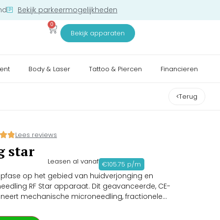
nd
Bekijk parkeermogelijkheden
0
Bekijk apparaten
ent
Body & Laser
Tattoo & Piercen
Financieren
Terug
Lees reviews
 star
Leasen al vanaf
€105.75 p/m
opfase op het gebied van huidverjonging en
oneedling RF Star apparaat. Dit geavanceerde, CE-
neert mechanische microneedling, fractionele
uiging in één krachtige behandeling. Het is hét ultieme
minderen van diepe acnelittekens, grove poriën, striae en