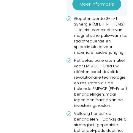
Meer informatie
Gepatenteerde 3-in-1
Synergie (MPE + RF + EMS)
– Unieke combinatie van
magnetische puls-warmte,
radiofrequentie en
spierstimulatie voor
maximale huidverjonging.
Het betaalbare alternatief
voor EMFACE – Bied uw
cliënten exact dezelfde
revolutionaire technologie
en resultaten als de
bekende EMFACE (PE-Face)
behandelingen, maar
tegen een fractie van de
investeringskosten.
Volledig handsfree
behandelen – Dankzij de 6
strategisch geplaatste
behandel-pads doet het