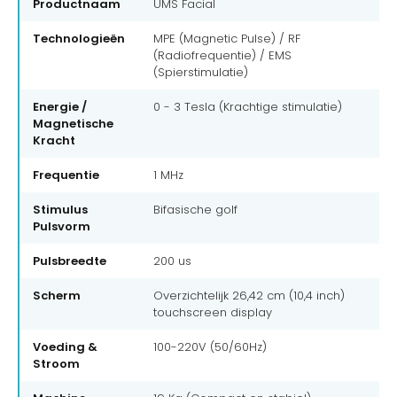
Productnaam
UMS Facial
Technologieën
MPE (Magnetic Pulse) / RF
(Radiofrequentie) / EMS
(Spierstimulatie)
Energie /
0 - 3 Tesla (Krachtige stimulatie)
Magnetische
Kracht
Frequentie
1 MHz
Stimulus
Bifasische golf
Pulsvorm
Pulsbreedte
200 us
Scherm
Overzichtelijk 26,42 cm (10,4 inch)
touchscreen display
Voeding &
100-220V (50/60Hz)
Stroom