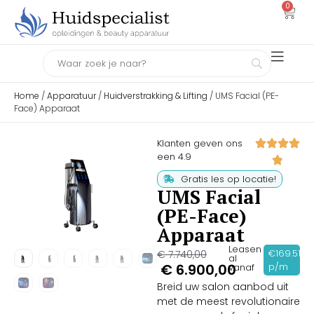
0
Home
/
Apparatuur
/
Huidverstrakking & Lifting
/ UMS Facial (PE-
Face) Apparaat
Klanten geven ons
een 4.9
Gratis les op locatie!
UMS Facial
(PE-Face)
Apparaat
Leasen
€169.51
€
7.740,00
al
€
6.900,00
p/m
vanaf
Breid uw salon aanbod uit
met de meest revolutionaire