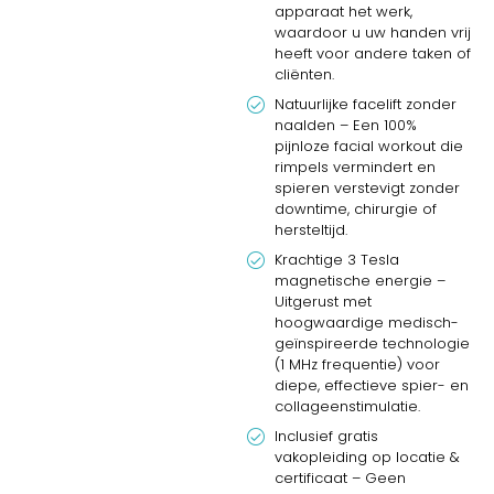
apparaat het werk,
waardoor u uw handen vrij
heeft voor andere taken of
cliënten.
Natuurlijke facelift zonder
naalden – Een 100%
pijnloze facial workout die
rimpels vermindert en
spieren verstevigt zonder
downtime, chirurgie of
hersteltijd.
Krachtige 3 Tesla
magnetische energie –
Uitgerust met
hoogwaardige medisch-
geïnspireerde technologie
(1 MHz frequentie) voor
diepe, effectieve spier- en
collageenstimulatie.
Inclusief gratis
vakopleiding op locatie &
certificaat – Geen