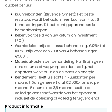
te stimuleren of administratie te doen. U verdient dus
dubbel per uur!
Kuurverbanden (Blijvende Omzet): Het beste
resultaat wordt behaald in een kuur van 4 tot 6
behandelingen. Dit betekent gegarandeerde
herhaalaankopen.
Rekenvoorbeeld van uw Return on Investment
(ROI):
Gemiddelde prijs per losse behandeling: €125,- tot
€175,-.Prijs voor een kuur van 4 behandelingen:
€500,-.
Materiaalkosten per behandeling: Nul. Er zijn geen
dure serums of wegwerpnaalden nodig; het
apparaat werkt puur op de pads en energie.
Rendement: Heeft u slechts 4 kuurklanten per
maand? Dan genereert u al €2.000,- omzet per
maand. Binnen circa 3,5 maand heeft u de
volledige aanschafwaarde van het apparaat
inclusief de opleiding al volledig terugverdiend!
Product informatie