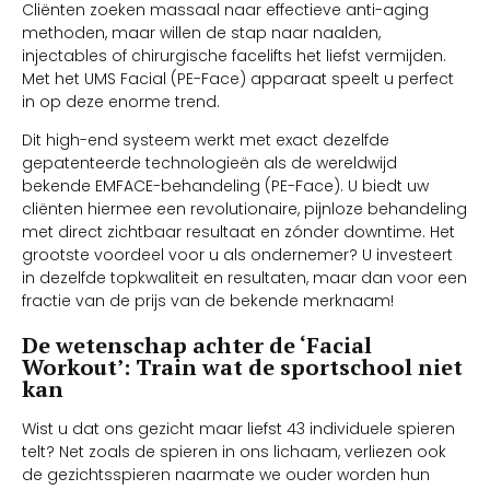
Cliënten zoeken massaal naar effectieve anti-aging
methoden, maar willen de stap naar naalden,
injectables of chirurgische facelifts het liefst vermijden.
Met het UMS Facial (PE-Face) apparaat speelt u perfect
in op deze enorme trend.
Dit high-end systeem werkt met exact dezelfde
gepatenteerde technologieën als de wereldwijd
bekende EMFACE-behandeling (PE-Face). U biedt uw
cliënten hiermee een revolutionaire, pijnloze behandeling
met direct zichtbaar resultaat en zónder downtime. Het
grootste voordeel voor u als ondernemer? U investeert
in dezelfde topkwaliteit en resultaten, maar dan voor een
fractie van de prijs van de bekende merknaam!
De wetenschap achter de ‘Facial
Workout’: Train wat de sportschool niet
kan
Wist u dat ons gezicht maar liefst 43 individuele spieren
telt? Net zoals de spieren in ons lichaam, verliezen ook
de gezichtsspieren naarmate we ouder worden hun