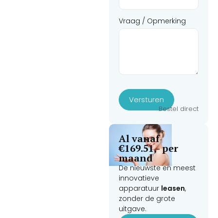
pads handsfree systeem.
Vraag / Opmerking
Versturen
Bestel direct
Al vanaf
€169.51,- per
maand
De nieuwste en meest
innovatieve
apparatuur
leasen
,
zonder de grote
uitgave.