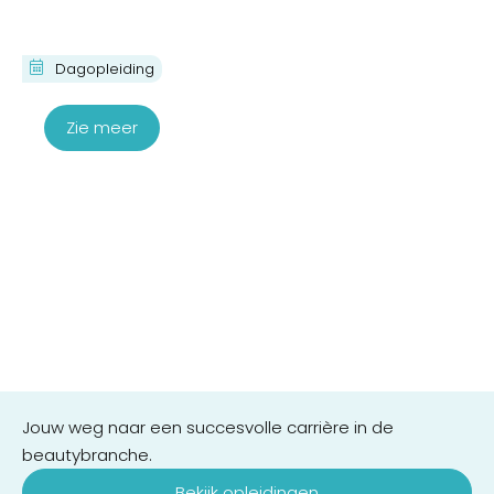
Marketing Workshop
Dagopleiding
€
370,00
Zie meer
Jouw weg naar een succesvolle carrière in de
beautybranche.
Bekijk opleidingen