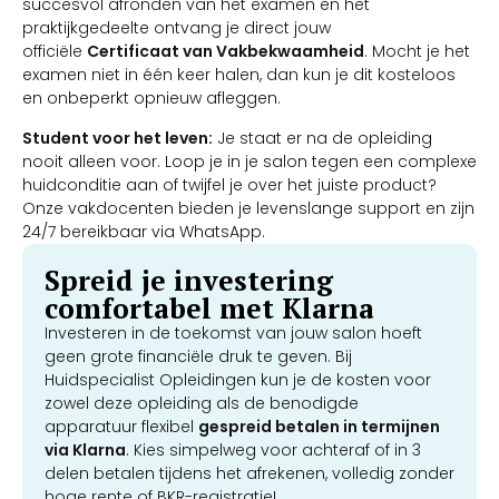
succesvol afronden van het examen en het
praktijkgedeelte ontvang je direct jouw
officiële
Certificaat van Vakbekwaamheid
. Mocht je het
examen niet in één keer halen, dan kun je dit kosteloos
en onbeperkt opnieuw afleggen.
Student voor het leven:
Je staat er na de opleiding
nooit alleen voor. Loop je in je salon tegen een complexe
huidconditie aan of twijfel je over het juiste product?
Onze vakdocenten bieden je levenslange support en zijn
24/7 bereikbaar via WhatsApp.
Spreid je investering
comfortabel met Klarna
Investeren in de toekomst van jouw salon hoeft
geen grote financiële druk te geven. Bij
Huidspecialist Opleidingen kun je de kosten voor
zowel deze opleiding als de benodigde
apparatuur flexibel
gespreid betalen in termijnen
via Klarna
. Kies simpelweg voor achteraf of in 3
delen betalen tijdens het afrekenen, volledig zonder
hoge rente of BKR-registratie!