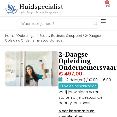
0
Home
/
Opleidingen
/
Beauty Business & support
/ 2-Daagse
Opleiding Ondernemersvaardigheden
2-Daagse
Opleiding
Ondernemersvaar
€
497,00
2 dag(en)
/ 10:00
– 16:00
Privéles beschikbaar
Wil jij jouw eigen salon
starten of je bestaande
beauty-business
transformeren tot een
Meer informatie en
financieel succesvol bedrijf?
specificaties