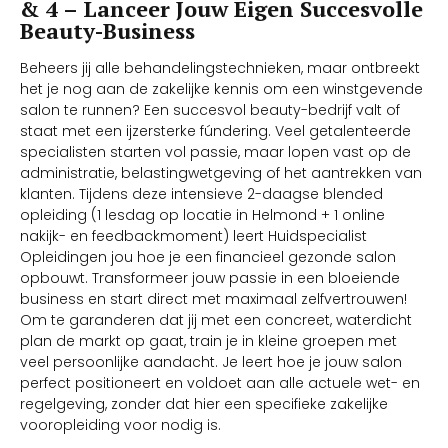
& 4 – Lanceer Jouw Eigen Succesvolle
Beauty-Business
Beheers jij alle behandelingstechnieken, maar ontbreekt
het je nog aan de zakelijke kennis om een winstgevende
salon te runnen? Een succesvol beauty-bedrijf valt of
staat met een ijzersterke fúndering. Veel getalenteerde
specialisten starten vol passie, maar lopen vast op de
administratie, belastingwetgeving of het aantrekken van
klanten. Tijdens deze intensieve 2-daagse blended
opleiding (1 lesdag op locatie in Helmond + 1 online
nakijk- en feedbackmoment) leert Huidspecialist
Opleidingen jou hoe je een financieel gezonde salon
opbouwt. Transformeer jouw passie in een bloeiende
business en start direct met maximaal zelfvertrouwen!
Om te garanderen dat jij met een concreet, waterdicht
plan de markt op gaat, train je in kleine groepen met
veel persoonlijke aandacht. Je leert hoe je jouw salon
perfect positioneert en voldoet aan alle actuele wet- en
regelgeving, zonder dat hier een specifieke zakelijke
vooropleiding voor nodig is.