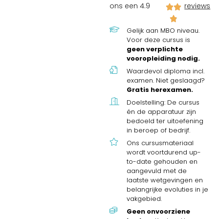
ons een 4.9
reviews
Gelijk aan MBO niveau.
Voor deze cursus is
geen verplichte
vooropleiding nodig.
Waardevol diploma incl.
examen. Niet geslaagd?
Gratis herexamen.
Doelstelling: De cursus
én de apparatuur zijn
bedoeld ter uitoefening
in beroep of bedrijf.
Ons cursusmateriaal
wordt voortdurend up-
to-date gehouden en
aangevuld met de
laatste wetgevingen en
belangrijke evoluties in je
vakgebied.
Geen onvoorziene