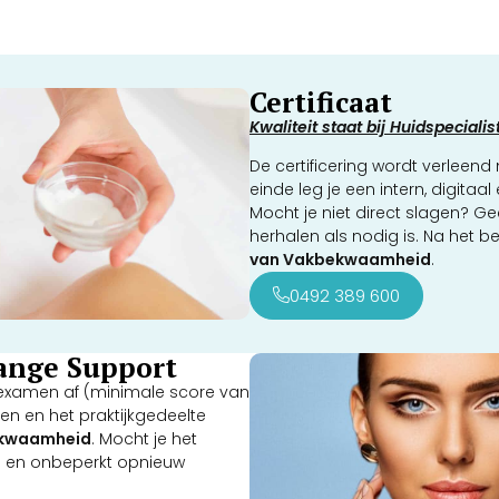
Certificaat
Kwaliteit staat bij Huidspeciali
De certificering wordt verleen
einde leg je een intern, digitaa
Mocht je niet direct slagen? Ge
herhalen als nodig is. Na het be
van Vakbekwaamheid
.
0492 389 600
lange Support
e-examen af (minimale score van
en en het praktijkgedeelte
ekwaamheid
. Mocht je het
os en onbeperkt opnieuw