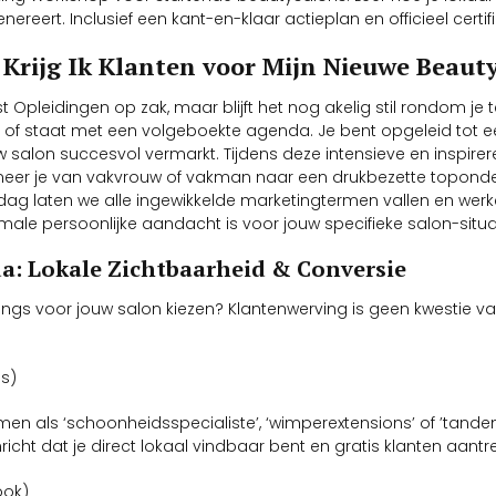
rt. Inclusief een kant-en-klaar actieplan en officieel certific
Krijg Ik Klanten voor Mijn Nieuwe Beaut
st Opleidingen op zak, maar blijft het nog akelig stil rondom je
 of staat met een volgeboekte agenda. Je bent opgeleid tot e
w salon succesvol vermarkt. Tijdens deze intensieve en inspir
rmeer je van vakvrouw of vakman naar een drukbezette toponder
ag laten we alle ingewikkelde marketingtermen vallen en werken
imale persoonlijke aandacht is voor jouw specifieke salon-situa
a: Lokale Zichtbaarheid & Conversie
delings voor jouw salon kiezen? Klantenwerving is geen kwestie
ss)
en als ‘schoonheidsspecialiste’, ‘wimperextensions’ of ’tande
nricht dat je direct lokaal vindbaar bent en gratis klanten aantre
ook)