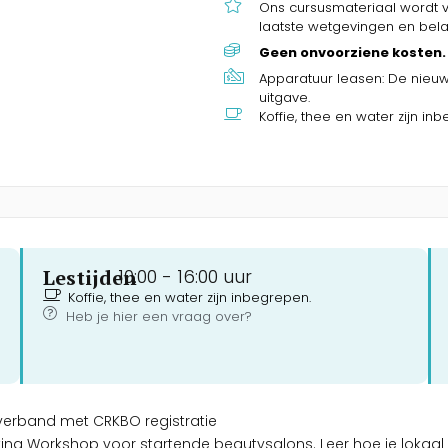
Ons cursusmateriaal wordt
laatste wetgevingen en belan
Geen onvoorziene kosten.
Apparatuur leasen: De nieuw
uitgave.
Koffie, thee en water zijn in
Lestijden
10:00 -
16:00 uur
Koffie, thee en water zijn inbegrepen.
Heb je hier een vraag over?
n verband met CRKBO registratie
ting Workshop voor startende beautysalons. Leer hoe je lokaa