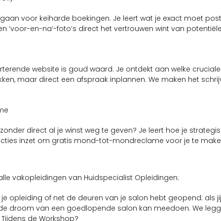
e gaan voor keiharde boekingen. Je leert wat je exact moet poste
n ‘voor-en-na’-foto’s direct het vertrouwen wint van potentiël
rterende website is goud waard. Je ontdekt aan welke crucial
ken, maar direct een afspraak inplannen. We maken het schrijv
ame
en zonder direct al je winst weg te geven? Je leert hoe je str
cties inzet om gratis mond-tot-mondreclame voor je te make
lle vakopleidingen van Huidspecialist Opleidingen:
je opleiding of net de deuren van je salon hebt geopend: als jij
de droom van een goedlopende salon kan meedoen. We leggen 
 Tijdens de Workshop?