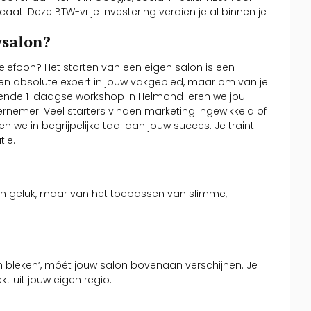
aat. Deze BTW-vrije investering verdien je al binnen je
ysalon?
 telefoon? Het starten van een eigen salon is een
en absolute expert in jouw vakgebied, maar om van je
erende 1-daagse workshop in Helmond leren we jou
nemer! Veel starters vinden marketing ingewikkeld of
 we in begrijpelijke taal aan jouw succes. Je traint
tie.
 van geluk, maar van het toepassen van slimme,
n bleken’, móét jouw salon bovenaan verschijnen. Je
kt uit jouw eigen regio.