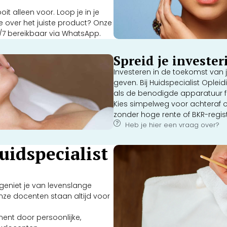
it alleen voor. Loop je in je
e over het juiste product? Onze
/7 bereikbaar via WhatsApp.
Spreid je investe
Investeren in de toekomst van j
geven. Bij Huidspecialist Oplei
als de benodigde apparatuur f
Kies simpelweg voor achteraf of
zonder hoge rente of BKR-regist
Heb je hier een vraag over?
idspecialist
eniet je van levenslange
nze docenten staan altijd voor
nt door persoonlijke,