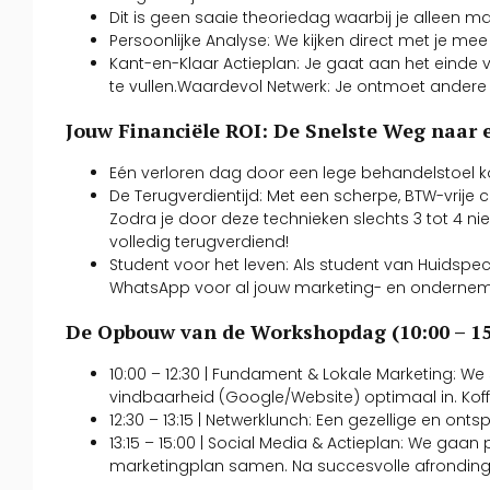
Dit is geen saaie theoriedag waarbij je alleen 
Persoonlijke Analyse: We kijken direct met je mee
Kant-en-Klaar Actieplan: Je gaat aan het eind
te vullen.Waardevol Netwerk: Je ontmoet andere s
Jouw Financiële ROI: De Snelste Weg naar
Eén verloren dag door een lege behandelstoel 
De Terugverdientijd: Met een scherpe, BTW-vrije 
Zodra je door deze technieken slechts 3 tot 4 n
volledig terugverdiend!
Student voor het leven: Als student van Huidspec
WhatsApp voor al jouw marketing- en ondernemer
De Opbouw van de Workshopdag (10:00 – 15
10:00 – 12:30 | Fundament & Lokale Marketing: We
vindbaarheid (Google/Website) optimaal in. Koffi
12:30 – 13:15 | Netwerklunch: Een gezellige en o
13:15 – 15:00 | Social Media & Actieplan: We gaa
marketingplan samen. Na succesvolle afronding on