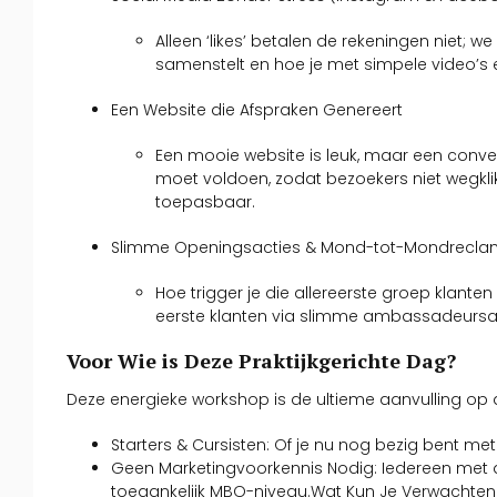
Alleen ‘likes’ betalen de rekeningen niet; w
samenstelt en hoe je met simpele video’s e
Een Website die Afspraken Genereert
Een mooie website is leuk, maar een conve
moet voldoen, zodat bezoekers niet wegklik
toepasbaar.
Slimme Openingsacties & Mond-tot-Mondrecl
Hoe trigger je die allereerste groep klant
eerste klanten via slimme ambassadeursa
Voor Wie is Deze Praktijkgerichte Dag?
Deze energieke workshop is de ultieme aanvulling op a
Starters & Cursisten: Of je nu nog bezig bent met 
Geen Marketingvoorkennis Nodig: Iedereen met 
toegankelijk MBO-niveau.Wat Kun Je Verwachten