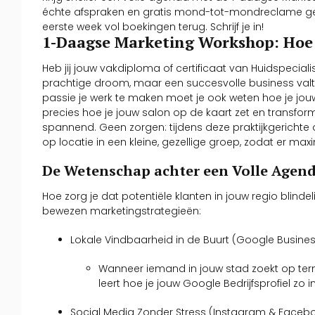
échte afspraken en gratis mond-tot-mondreclame generee
eerste week vol boekingen terug. Schrijf je in!
1-Daagse Marketing Workshop: Hoe 
Heb jij jouw vakdiploma of certificaat van Huidspeciali
prachtige droom, maar een succesvolle business valt
passie je werk te maken moet je ook weten hoe je jou
precies hoe je jouw salon op de kaart zet en transfo
spannend. Geen zorgen: tijdens deze praktijkgerichte d
op locatie in een kleine, gezellige groep, zodat er max
De Wetenschap achter een Volle Agend
Hoe zorg je dat potentiële klanten in jouw regio blin
bewezen marketingstrategieën:
Lokale Vindbaarheid in de Buurt (Google Busine
Wanneer iemand in jouw stad zoekt op term
leert hoe je jouw Google Bedrijfsprofiel zo i
Social Media Zonder Stress (Instagram & Faceb