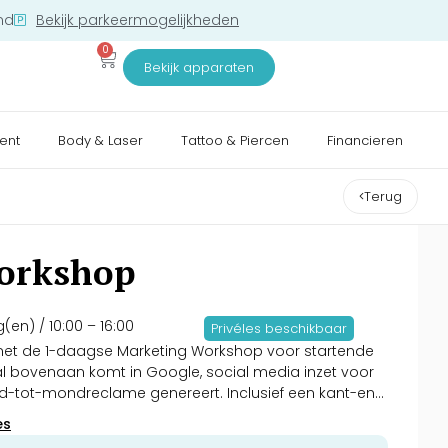
nd
Bekijk parkeermogelijkheden
0
Bekijk apparaten
ent
Body & Laser
Tattoo & Piercen
Financieren
Terug
orkshop
g(en)
/ 10:00
– 16:00
Privéles beschikbaar
a met de 1-daagse Marketing Workshop voor startende
al bovenaan komt in Google, social media inzet voor
d-tot-mondreclame genereert. Inclusief een kant-en-
ificaat. Deze BTW-vrije investering verdien je al binnen
es
g. Schrijf je in!