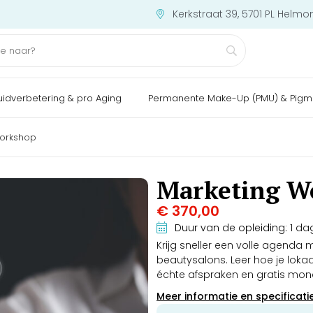
Kerkstraat 39, 5701 PL Helmo
uidverbetering & pro Aging
Permanente Make-Up (PMU) & Pigm
Workshop
Marketing W
€
370,00
Duur van de opleiding:
1 da
Krijg sneller een volle agend
beautysalons. Leer hoe je loka
échte afspraken en gratis mon
klaar actieplan en officieel cert
Meer informatie en specificati
je eerste week vol boekingen teru