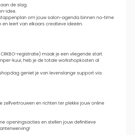
 aan de slag:
on-idee.
ar stappenplan om jouw salon-agenda binnen no-time
 en leert van elkaars creatieve ideeën.
 CRKBO-registratie) maak je een vliegende start.
imper-kuur, heb je de totale workshopkosten al
rkshopdag geniet je van levenslange support via
zelfvertrouwen en richten ter plekke jouw online
me openingsacties en stellen jouw definitieve
lantenwerving!