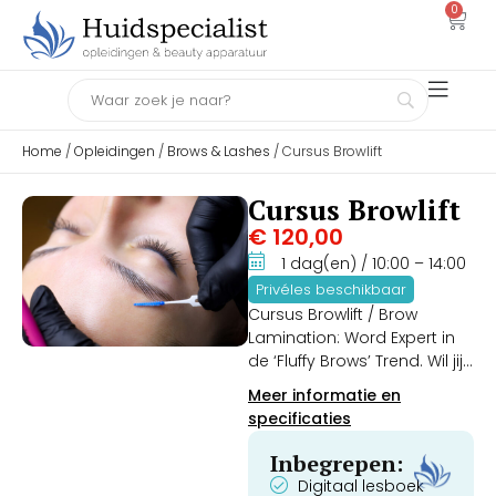
0
Home
/
Opleidingen
/
Brows & Lashes
/ Cursus Browlift
Cursus Browlift
€
120,00
1 dag(en)
/ 10:00
– 14:00
Privéles beschikbaar
Cursus Browlift / Brow
Lamination: Word Expert in
de ‘Fluffy Brows’ Trend. Wil jij
jouw salon-aanbod
Meer informatie en
uitbreiden met een van de
specificaties
snelst groeiende en meest
winstgevende beautytrends
Inbegrepen:
van dit moment? De Cursus
Digitaal lesboek