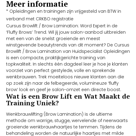
Meer informatie
* Opleidingen en trainingen zijn vrijgesteld van BTW in
verband met CRKBO registratie
Cursus Browlift / Brow Lamination: Word Expert in de
‘Fluffy Brows’ Trend. Wil jij jouw salon-aanbod uitbreiden
met een van de snelst groeiende en meest
winstgevende beautytrends van dit moment? De Cursus
Browlift / Brow Lamination van Huidspecialist Opleidingen
is een compacte, praktijkgerichte training van
topkwaliteit. In slechts één dagdeel leer je hoe je klanten
voorziet van perfect gestylede, volle en sprekende
wenkbrauwen. Trek moeiteloos nieuwe klanten aan die
op zoek zijn naar de felbegeerde, volumineuze ‘fluffy
brow’ look en geef je salon-omzet een directe boost.
Wat is een Brow Lift en Wat Maakt de
Training Uniek?
Wenkbrauwlifting (Brow Lamination) is de ultieme
methode om warrige, stugge, wervelende of neerwaarts
groeiende wenkbrauwhaartjes te temmen. Tijdens de
behandeling worden de natuurlijke haartjes met milde