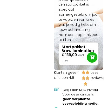
Een startpakket is
speciaal
samengesteld om jou
te voorzien van alles
wat je nodig hebt om
jouw behandeling
naar een hoger niveau
te tillen.
Startpakket
Brow lamination
€
139,00
excl.
BTW
Klanten geven
Lees
ons een 4.9
reviews
Gelijk aan MBO niveau.
Voor deze cursus is
geen verplichte
vooropleiding nodig.