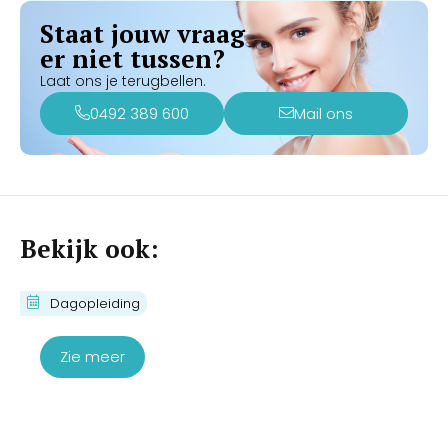
Staat jouw vraag
er niet tussen?
Laat ons je terugbellen.
0492 389 600
Mail ons
Bekijk ook:
Cursus Brow Mapping
Dagopleiding
€
190,00
Zie meer