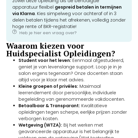
zowel deze opleiding als de benodigde
apparatuur flexibel
gespreid betalen in termijnen
via Klarna
. Kies simpelweg voor achteraf of in 3
delen betalen tijdens het afrekenen, volledig zonder
hoge rente of BKR-registratie!
Heb je hier een vraag over?
Waarom kiezen voor
Huidspecialist Opleidingen?
Student voor het leven:
Eenmaal afgestudeerd,
geniet je van levenslange support. Loop je in je
salon ergens tegenaan? Onze docenten staan
altijd voor je klaar met advies.
Kleine groepen of privéles:
Maximaal
leerrendement door persoonlijke, individuele
begeleiding van gerenommeerde vakdocenten.
Betaalbaar & Transparant:
Kwalitatieve
opleidingen tegen scherpe, eerlijke prijzen zonder
verborgen kosten.
Wetgeving (WTZA):
Bij het werken met
geavanceerde apparatuur is het belangrijk te
voldoen aan de wetgeving (Wet toetreding