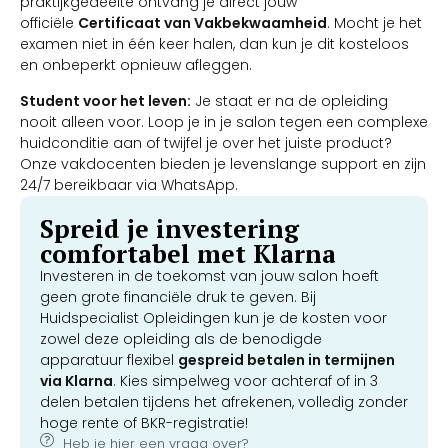
praktijkgedeelte ontvang je direct jouw
officiële
Certificaat van Vakbekwaamheid
. Mocht je het
examen niet in één keer halen, dan kun je dit kosteloos
en onbeperkt opnieuw afleggen.
Student voor het leven:
Je staat er na de opleiding
nooit alleen voor. Loop je in je salon tegen een complexe
huidconditie aan of twijfel je over het juiste product?
Onze vakdocenten bieden je levenslange support en zijn
24/7 bereikbaar via WhatsApp.
Spreid je investering
comfortabel met Klarna
Investeren in de toekomst van jouw salon hoeft
geen grote financiële druk te geven. Bij
Huidspecialist Opleidingen kun je de kosten voor
zowel deze opleiding als de benodigde
apparatuur flexibel
gespreid betalen in termijnen
via Klarna
. Kies simpelweg voor achteraf of in 3
delen betalen tijdens het afrekenen, volledig zonder
hoge rente of BKR-registratie!
Heb je hier een vraag over?