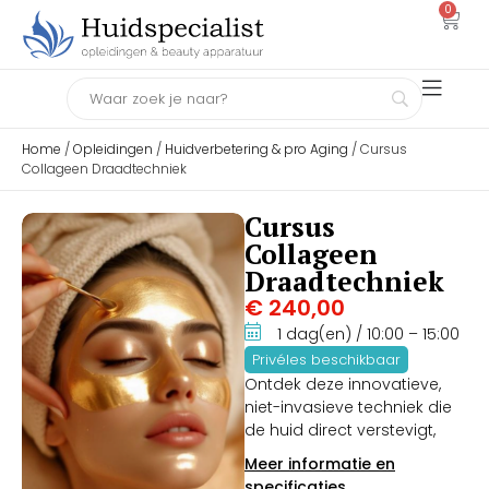
0
Home
/
Opleidingen
/
Huidverbetering & pro Aging
/ Cursus
Collageen Draadtechniek
Cursus
Collageen
Draadtechniek
€
240,00
1 dag(en)
/ 10:00
– 15:00
Privéles beschikbaar
Ontdek deze innovatieve,
niet-invasieve techniek die
de huid direct verstevigt,
rimpels vermindert en het
Meer informatie en
verouderingsproces
specificaties