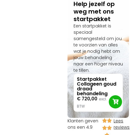
Help jezelf op
weg met ons
startpakket
Een startpakket is
speciaal
samengesteld om jou
te voorzien van alles
wat je nodig hebt om
jouw behandeling
naar een hoger niveau
te tillen.
Startpakket
Collageen goud
draad
behandeling
€
720,00
excl.
BTW
Klanten geven
Lees
ons een 4.9
reviews