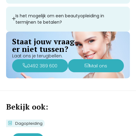
Is het mogelijk om een beautyopleiding in
termijnen te betalen?
Staat jouw vraag
er niet tussen?
Laat ons je terugbellen.
0492 389 600
Mail ons
Bekijk ook:
1-Daagse Masterclass Fibroblast
Dagopleiding
€
370,00