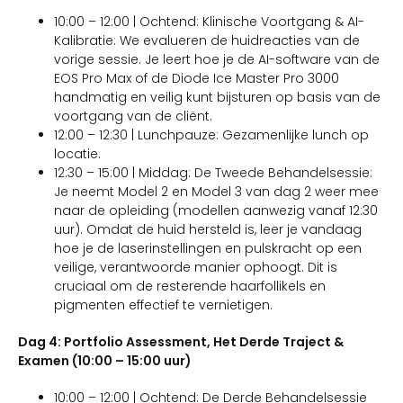
10:00 – 12:00 | Ochtend: Klinische Voortgang & AI-
Kalibratie: We evalueren de huidreacties van de
vorige sessie. Je leert hoe je de AI-software van de
EOS Pro Max of de Diode Ice Master Pro 3000
handmatig en veilig kunt bijsturen op basis van de
voortgang van de cliënt.
12:00 – 12:30 | Lunchpauze: Gezamenlijke lunch op
locatie.
12:30 – 15:00 | Middag: De Tweede Behandelsessie:
Je neemt Model 2 en Model 3 van dag 2 weer mee
naar de opleiding (modellen aanwezig vanaf 12:30
uur). Omdat de huid hersteld is, leer je vandaag
hoe je de laserinstellingen en pulskracht op een
veilige, verantwoorde manier ophoogt. Dit is
cruciaal om de resterende haarfollikels en
pigmenten effectief te vernietigen.
Dag 4: Portfolio Assessment, Het Derde Traject &
Examen (10:00 – 15:00 uur)
10:00 – 12:00 | Ochtend: De Derde Behandelsessie