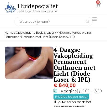
0
Home
/
Opleidingen
/
Body & Laser
/ 4-Daagse Vakopleiding
Permanent Ontharen met Licht (Diode Laser & IPL)
4-Daagse
Vakopleiding
Permanent
Ontharen met
Licht (Diode
Laser & IPL)
€
840,00
4 dag(en)
/ 10:00
– 16:00
Privéles beschikbaar
Til jouw salon naar het
hoogste medisch-