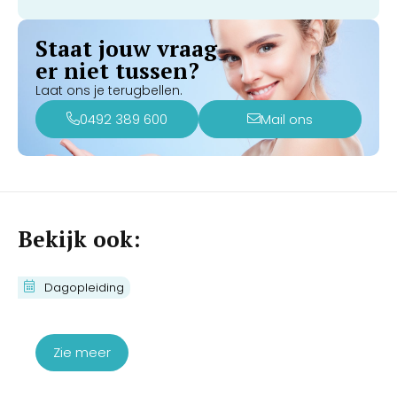
Staat jouw vraag
er niet tussen?
Laat ons je terugbellen.
0492 389 600
Mail ons
Bekijk ook:
Cursus Couperose Verwijderen met
Dagopleiding
de IPL
€
430,00
€
350,00
Zie meer