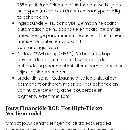
755nm, 808nm, 940nm en 1064nm om werkelijk alle
huidtypen (Fitzpatrick I t/m VI) en haartypen veilig
te behandelen.
Ingebouwde AI-Huidanalyse: De machine scant
automatisch de huidconditie en haardikte om de
meest veilige parameters in te stellen. Dit elimineert
menselijke fouten en voorkomt
verbrandingsrisico’s.
Pijnloze TEC-koeling (-18°C): De behandelkop
bevriest de opperhuid direct, waardoor de
behandeling voor de cliënt uiterst comfortabele en
vrijwel pijnloos verloopt.
Brede Klinische Inzetbaarheid: Je leert niet alleen
permanent ontharen, maar ook het behandelen
van huidverbetering, acne, couperose en
pigmentvlekken met licht.
Jouw Financiële ROI: Het High-Ticket
Verdienmodel
Omdat jouw behandelingen na dit traject vergoed
kunnen worden door zorgverzekeraars, trek je een enorm