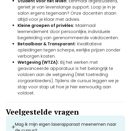
Student voor het leven:
Eenmaal afgestudeerd,
geniet je van levenslange support. Loop je in je
salon ergens tegenaan? Onze docenten staan
altijd voor je klaar met advies.
Kleine groepen of privéles:
Maximaal
leerrendement door persoonlijke, individuele
begeleiding van gerenommeerde vakdocenten.
Betaalbaar & Transparant:
Kwalitatieve
opleidingen tegen scherpe, eerlijke prijzen zonder
verborgen kosten.
Wetgeving (WTZA):
Bij het werken met
geavanceerde apparatuur is het belangrijk te
voldoen aan de wetgeving (Wet toetreding
zorgaanbieders). Tijdens de cursus leggen we je
stap voor stap uit hoe je hier eenvoudig aan
voldoet.
Veelgestelde vragen
Mag ik mijn eigen laserapparaat meenemen naar
de cursus?