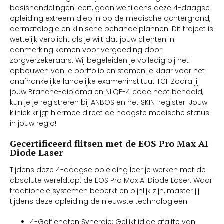
basishandelingen leert, gaan we tijdens deze 4-daagse
opleiding extreem diep in op de medische achtergrond,
dermatologie en klinische behandelplannen. Dit traject is
wettelijk verplicht als je wilt dat jouw cliënten in
aanmerking komen voor vergoeding door
zorgverzekeraars. Wij begeleiden je volledig bij het
opbouwen van je portfolio en stomen je klaar voor het
onafhankelijke landelijke exameninstituut TCI. Zodra jij
jouw Branche-diploma en NLQF-4 code hebt behaald,
kun je je registreren bij ANBOS en het SKIN-register. Jouw
kliniek krijgt hiermee direct de hoogste medische status
in jouw regio!
Gecertificeerd flitsen met de EOS Pro Max AI
Diode Laser
Tijdens deze 4-daagse opleiding leer je werken met de
absolute wereldtop: de EOS Pro Max AI Diode Laser. Waar
traditionele systemen beperkt en pijnlijk zijn, master jij
tijdens deze opleiding de nieuwste technologieën:
4-Golflengten Synergie: Gelijktijdige afgifte van