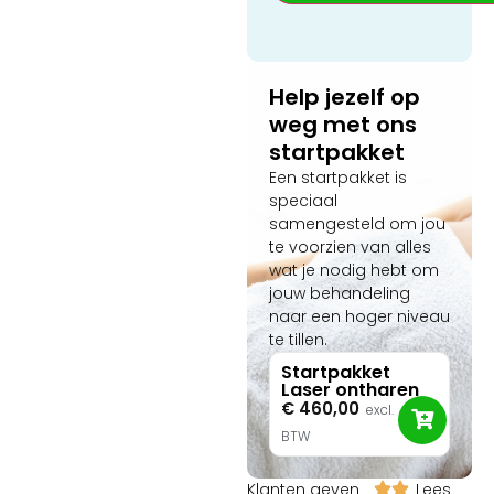
hoe de software
volautomatisch de meest
veilige parameters berekent
op basis van een slimme
Help jezelf op
huid- en haaranalyse
weg met ons
(Fitzpatrick I-VI).
startpakket
Een startpakket is
speciaal
samengesteld om jou
te voorzien van alles
wat je nodig hebt om
jouw behandeling
naar een hoger niveau
te tillen.
Startpakket
Laser ontharen
€
460,00
excl.
BTW
Klanten geven
Lees