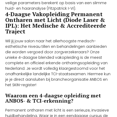
veilige parameters berekent op basis van een slimme
huid- en haaranalyse (Fitzpatrick I-VI).
4-Daagse Vakopleiding Permanent
Ontharen met Licht (Diode Laser &
IPL): Het Medische & Accrediteerde
Traject
Wil jij jouw salon naar het allerhoogste medisch-
esthetische niveau tillen en behandelingen aanbieden
die worden vergoed door zorgverzekeraars? Onze
unieke 4-daagse blended vakopleiding is de meest
complete en officieel erkende ontharingsopleiding van
Nederland. Je wordt volledig klaargestoomd voor het
onafhankelijke landelijke TCI-staatsexamen. Hiermee kun
je je direct aansluiten bij brancheorganisatie ANBOS en
het SKIN-register!
Waarom een 4-daagse opleiding met
ANBOS- & TCI-erkenning?
Permanent ontharen met licht is een serieuze, invasieve
huidbehandeling. Waar je in een eendaagse cursus de