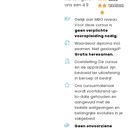
ons een 4.9
reviews
Gelijk aan MBO niveau.
Voor deze cursus is
geen verplichte
vooropleiding nodig.
Waardevol diploma incl.
examen. Niet geslaagd?
Gratis herexamen.
Doelstelling: De cursus
én de apparatuur zijn
bedoeld ter uitoefening
in beroep of bedrijf.
Ons cursusmateriaal
wordt voortdurend up-
to-date gehouden en
aangevuld met de
laatste wetgevingen en
belangrijke evoluties in je
vakgebied.
Geen onvoorziene