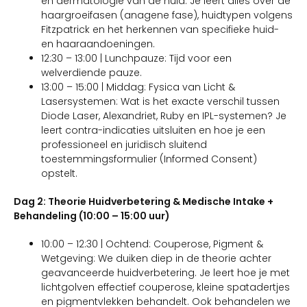
en dermatologie van de huid. Je leert alles over de
haargroeifasen (anagene fase), huidtypen volgens
Fitzpatrick en het herkennen van specifieke huid-
en haaraandoeningen.
12:30 – 13:00 | Lunchpauze: Tijd voor een
welverdiende pauze.
13:00 – 15:00 | Middag: Fysica van Licht &
Lasersystemen: Wat is het exacte verschil tussen
Diode Laser, Alexandriet, Ruby en IPL-systemen? Je
leert contra-indicaties uitsluiten en hoe je een
professioneel en juridisch sluitend
toestemmingsformulier (Informed Consent)
opstelt.
Dag 2: Theorie Huidverbetering & Medische Intake +
Behandeling (10:00 – 15:00 uur)
10:00 – 12:30 | Ochtend: Couperose, Pigment &
Wetgeving: We duiken diep in de theorie achter
geavanceerde huidverbetering. Je leert hoe je met
lichtgolven effectief couperose, kleine spatadertjes
en pigmentvlekken behandelt. Ook behandelen we