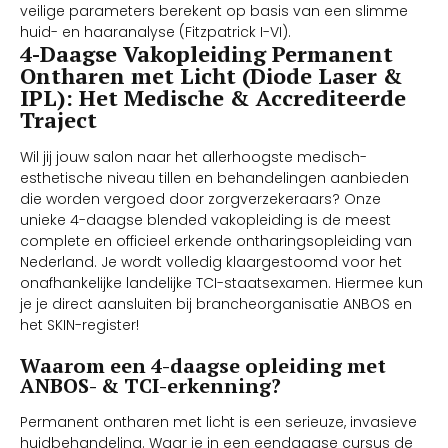
veilige parameters berekent op basis van een slimme
huid- en haaranalyse (Fitzpatrick I-VI).
4-Daagse Vakopleiding Permanent
Ontharen met Licht (Diode Laser &
IPL): Het Medische & Accrediteerde
Traject
Wil jij jouw salon naar het allerhoogste medisch-
esthetische niveau tillen en behandelingen aanbieden
die worden vergoed door zorgverzekeraars? Onze
unieke 4-daagse blended vakopleiding is de meest
complete en officieel erkende ontharingsopleiding van
Nederland. Je wordt volledig klaargestoomd voor het
onafhankelijke landelijke TCI-staatsexamen. Hiermee kun
je je direct aansluiten bij brancheorganisatie ANBOS en
het SKIN-register!
Waarom een 4-daagse opleiding met
ANBOS- & TCI-erkenning?
Permanent ontharen met licht is een serieuze, invasieve
huidbehandeling. Waar je in een eendaagse cursus de