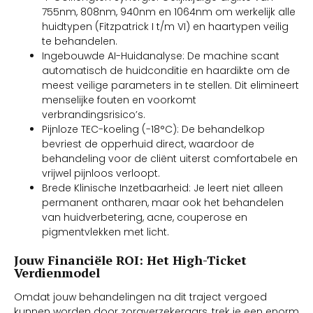
755nm, 808nm, 940nm en 1064nm om werkelijk alle
huidtypen (Fitzpatrick I t/m VI) en haartypen veilig
te behandelen.
Ingebouwde AI-Huidanalyse: De machine scant
automatisch de huidconditie en haardikte om de
meest veilige parameters in te stellen. Dit elimineert
menselijke fouten en voorkomt
verbrandingsrisico’s.
Pijnloze TEC-koeling (-18°C): De behandelkop
bevriest de opperhuid direct, waardoor de
behandeling voor de cliënt uiterst comfortabele en
vrijwel pijnloos verloopt.
Brede Klinische Inzetbaarheid: Je leert niet alleen
permanent ontharen, maar ook het behandelen
van huidverbetering, acne, couperose en
pigmentvlekken met licht.
Jouw Financiële ROI: Het High-Ticket
Verdienmodel
Omdat jouw behandelingen na dit traject vergoed
kunnen worden door zorgverzekeraars, trek je een enorm