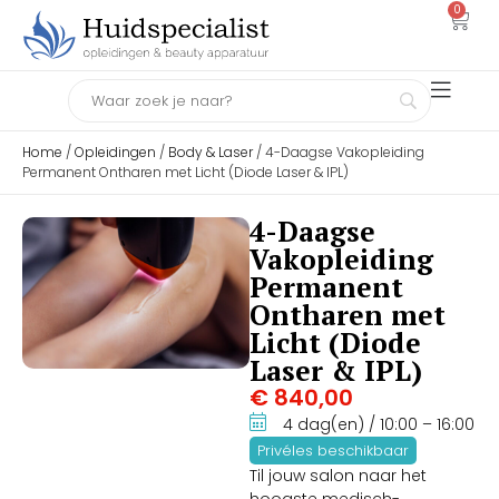
0
Home
/
Opleidingen
/
Body & Laser
/ 4-Daagse Vakopleiding
Permanent Ontharen met Licht (Diode Laser & IPL)
4-Daagse
Vakopleiding
Permanent
Ontharen met
Licht (Diode
Laser & IPL)
€
840,00
4 dag(en)
/ 10:00
– 16:00
Privéles beschikbaar
Til jouw salon naar het
hoogste medisch-