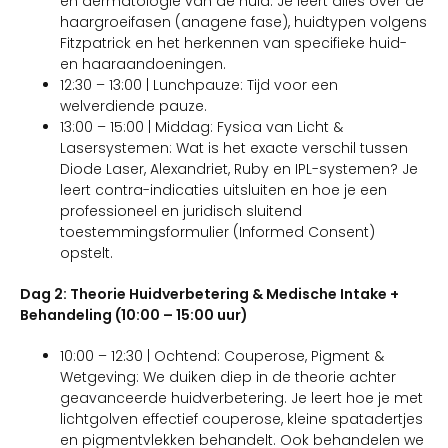
en dermatologie van de huid. Je leert alles over de
haargroeifasen (anagene fase), huidtypen volgens
Fitzpatrick en het herkennen van specifieke huid-
en haaraandoeningen.
12:30 – 13:00 | Lunchpauze: Tijd voor een
welverdiende pauze.
13:00 – 15:00 | Middag: Fysica van Licht &
Lasersystemen: Wat is het exacte verschil tussen
Diode Laser, Alexandriet, Ruby en IPL-systemen? Je
leert contra-indicaties uitsluiten en hoe je een
professioneel en juridisch sluitend
toestemmingsformulier (Informed Consent)
opstelt.
Dag 2: Theorie Huidverbetering & Medische Intake +
Behandeling (10:00 – 15:00 uur)
10:00 – 12:30 | Ochtend: Couperose, Pigment &
Wetgeving: We duiken diep in de theorie achter
geavanceerde huidverbetering. Je leert hoe je met
lichtgolven effectief couperose, kleine spatadertjes
en pigmentvlekken behandelt. Ook behandelen we