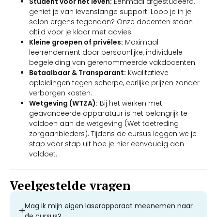
Student voor het leven:
Eenmaal afgestudeerd,
geniet je van levenslange support. Loop je in je
salon ergens tegenaan? Onze docenten staan
altijd voor je klaar met advies.
Kleine groepen of privéles:
Maximaal
leerrendement door persoonlijke, individuele
begeleiding van gerenommeerde vakdocenten.
Betaalbaar & Transparant:
Kwalitatieve
opleidingen tegen scherpe, eerlijke prijzen zonder
verborgen kosten.
Wetgeving (WTZA):
Bij het werken met
geavanceerde apparatuur is het belangrijk te
voldoen aan de wetgeving (Wet toetreding
zorgaanbieders). Tijdens de cursus leggen we je
stap voor stap uit hoe je hier eenvoudig aan
voldoet.
Veelgestelde vragen
Mag ik mijn eigen laserapparaat meenemen naar
de cursus?