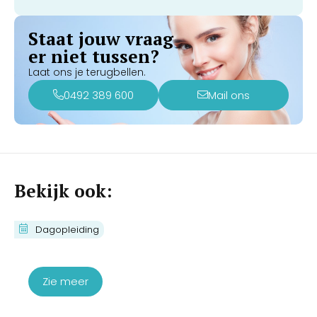
Staat jouw vraag
er niet tussen?
Laat ons je terugbellen.
0492 389 600
Mail ons
Bekijk ook:
Cursus Couperose Verwijderen met
Dagopleiding
de IPL
€
430,00
€
350,00
Zie meer