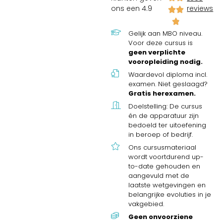
ons een 4.9
reviews
Gelijk aan MBO niveau.
Voor deze cursus is
geen verplichte
vooropleiding nodig.
Waardevol diploma incl.
examen. Niet geslaagd?
Gratis herexamen.
Doelstelling: De cursus
én de apparatuur zijn
bedoeld ter uitoefening
in beroep of bedrijf.
Ons cursusmateriaal
wordt voortdurend up-
to-date gehouden en
aangevuld met de
laatste wetgevingen en
belangrijke evoluties in je
vakgebied.
Geen onvoorziene