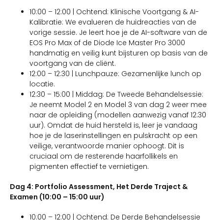
10:00 – 12:00 | Ochtend: Klinische Voortgang & AI-
Kalibratie: We evalueren de huidreacties van de
vorige sessie. Je leert hoe je de AI-software van de
EOS Pro Max of de Diode Ice Master Pro 3000
handmatig en veilig kunt bijsturen op basis van de
voortgang van de cliënt.
12:00 – 12:30 | Lunchpauze: Gezamenlijke lunch op
locatie.
12:30 – 15:00 | Middag: De Tweede Behandelsessie:
Je neemt Model 2 en Model 3 van dag 2 weer mee
naar de opleiding (modellen aanwezig vanaf 12:30
uur). Omdat de huid hersteld is, leer je vandaag
hoe je de laserinstellingen en pulskracht op een
veilige, verantwoorde manier ophoogt. Dit is
cruciaal om de resterende haarfollikels en
pigmenten effectief te vernietigen.
Dag 4: Portfolio Assessment, Het Derde Traject &
Examen (10:00 – 15:00 uur)
10:00 – 12:00 | Ochtend: De Derde Behandelsessie