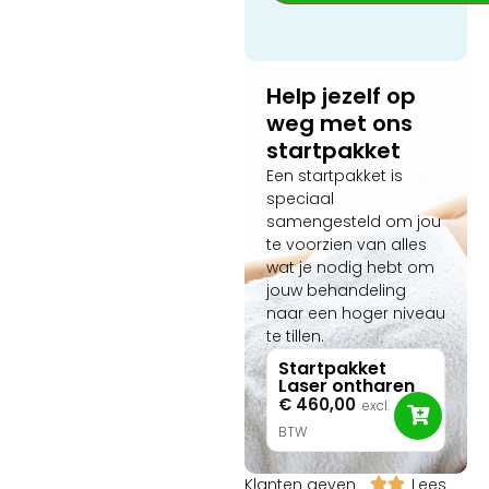
hoe de software
volautomatisch de meest
veilige parameters berekent
op basis van een slimme
Help jezelf op
huid- en haaranalyse
weg met ons
(Fitzpatrick I-VI).
startpakket
Een startpakket is
speciaal
samengesteld om jou
te voorzien van alles
wat je nodig hebt om
jouw behandeling
naar een hoger niveau
te tillen.
Startpakket
Laser ontharen
€
460,00
excl.
BTW
Klanten geven
Lees