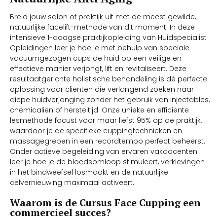
Breid jouw salon of praktijk uit met de meest gewilde,
natuurlijke facelift-methode van dit moment. In deze
intensieve 1-daagse praktijkopleiding van Huidspecialist
Opleidingen leer je hoe je met behulp van speciale
vacuümgezogen cups de huid op een veilige en
effectieve manier verjongt, lift en revitaliseert. Deze
resultaatgerichte holistische behandeling is dé perfecte
oplossing voor cliënten die verlangend zoeken naar
diepe huidverjonging zonder het gebruik van injectables,
chemicaliën of hersteltijd. Onze unieke en efficiënte
lesmethode focust voor maar liefst 95% op de praktijk,
waardoor je de specifieke cuppingtechnieken en
massagegrepen in een recordtempo perfect beheerst.
Onder actieve begeleiding van ervaren vakdocenten
leer je hoe je de bloedsomloop stimuleert, verklevingen
in het bindweefsel losmaakt en de natuurlijke
celvernieuwing maximaal activeert.
Waarom is de Cursus Face Cupping een
commercieel succes?