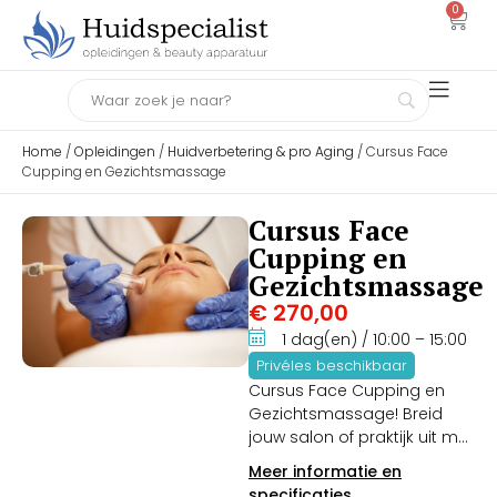
0
Home
/
Opleidingen
/
Huidverbetering & pro Aging
/ Cursus Face
Cupping en Gezichtsmassage
Cursus Face
Cupping en
Gezichtsmassage
€
270,00
1 dag(en)
/ 10:00
– 15:00
Privéles beschikbaar
Cursus Face Cupping en
Gezichtsmassage! Breid
jouw salon of praktijk uit met
de meest gewilde,
Meer informatie en
natuurlijke facelift-methode
specificaties