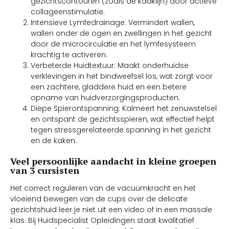
gezichtscontouren (zoals de kaaklijn) door actieve
collageenstimulatie.
Intensieve Lymfedrainage: Vermindert wallen,
wallen onder de ogen en zwellingen in het gezicht
door de microcirculatie en het lymfesysteem
krachtig te activeren.
Verbeterde Huidtextuur: Maakt onderhuidse
verklevingen in het bindweefsel los, wat zorgt voor
een zachtere, gladdere huid en een betere
opname van huidverzorgingsproducten.
Diepe Spierontspanning: Kalmeert het zenuwstelsel
en ontspant de gezichtsspieren, wat effectief helpt
tegen stressgerelateerde spanning in het gezicht
en de kaken.
Veel persoonlijke aandacht in kleine groepen
van 3 cursisten
Het correct reguleren van de vacuümkracht en het
vloeiend bewegen van de cups over de delicate
gezichtshuid leer je niet uit een video of in een massale
klas. Bij Huidspecialist Opleidingen staat kwalitatief