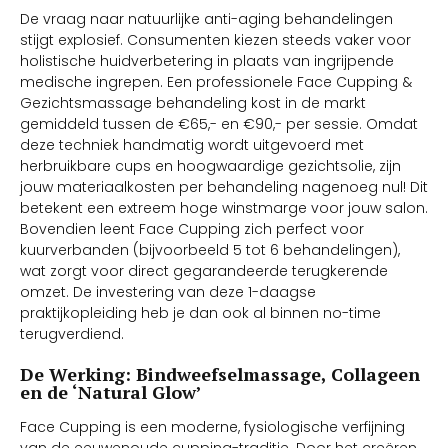
De vraag naar natuurlijke anti-aging behandelingen
stijgt explosief. Consumenten kiezen steeds vaker voor
holistische huidverbetering in plaats van ingrijpende
medische ingrepen. Een professionele Face Cupping &
Gezichtsmassage behandeling kost in de markt
gemiddeld tussen de €65,- en €90,- per sessie. Omdat
deze techniek handmatig wordt uitgevoerd met
herbruikbare cups en hoogwaardige gezichtsolie, zijn
jouw materiaalkosten per behandeling nagenoeg nul! Dit
betekent een extreem hoge winstmarge voor jouw salon.
Bovendien leent Face Cupping zich perfect voor
kuurverbanden (bijvoorbeeld 5 tot 6 behandelingen),
wat zorgt voor direct gegarandeerde terugkerende
omzet. De investering van deze 1-daagse
praktijkopleiding heb je dan ook al binnen no-time
terugverdiend.
De Werking: Bindweefselmassage, Collageen
en de ‘Natural Glow’
Face Cupping is een moderne, fysiologische verfijning
van de eeuwenoude cupping-traditie. Door het creëren