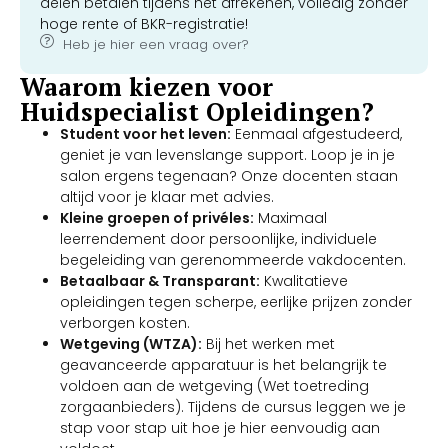
delen betalen tijdens het afrekenen, volledig zonder
hoge rente of BKR-registratie!
Heb je hier een vraag over?
Waarom kiezen voor
Huidspecialist Opleidingen?
Student voor het leven:
Eenmaal afgestudeerd,
geniet je van levenslange support. Loop je in je
salon ergens tegenaan? Onze docenten staan
altijd voor je klaar met advies.
Kleine groepen of privéles:
Maximaal
leerrendement door persoonlijke, individuele
begeleiding van gerenommeerde vakdocenten.
Betaalbaar & Transparant:
Kwalitatieve
opleidingen tegen scherpe, eerlijke prijzen zonder
verborgen kosten.
Wetgeving (WTZA):
Bij het werken met
geavanceerde apparatuur is het belangrijk te
voldoen aan de wetgeving (Wet toetreding
zorgaanbieders). Tijdens de cursus leggen we je
stap voor stap uit hoe je hier eenvoudig aan