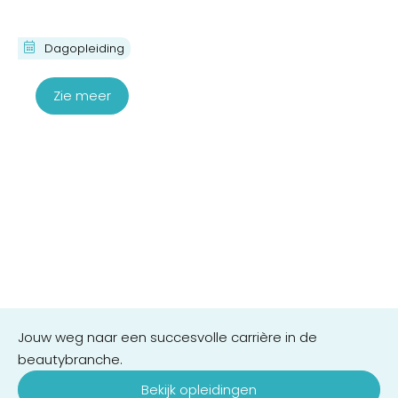
Cursus Shiatsu Massage
Dagopleiding
€
370,00
Zie meer
Jouw weg naar een succesvolle carrière in de
beautybranche.
Bekijk opleidingen