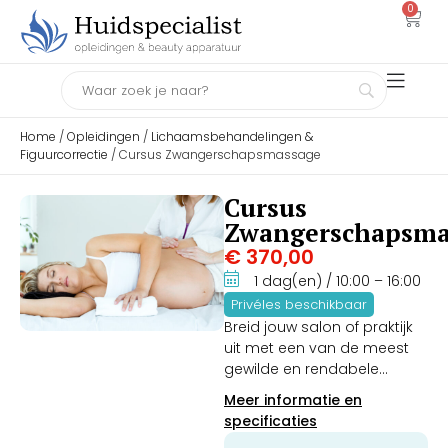
0
Home
/
Opleidingen
/
Lichaamsbehandelingen &
Figuurcorrectie
/ Cursus Zwangerschapsmassage
Cursus
Zwangerschapsma
€
370,00
1 dag(en)
/ 10:00
– 16:00
Privéles beschikbaar
Breid jouw salon of praktijk
uit met een van de meest
gewilde en rendabele
wellness-specialisaties. In
Meer informatie en
deze intensieve 1-daagse
specificaties
praktijkopleiding leer je hoe