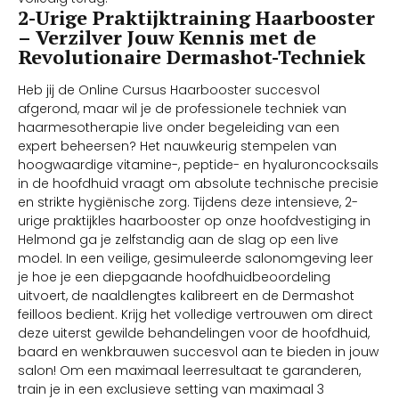
2-Urige Praktijktraining Haarbooster
– Verzilver Jouw Kennis met de
Revolutionaire Dermashot-Techniek
Heb jij de Online Cursus Haarbooster succesvol
afgerond, maar wil je de professionele techniek van
haarmesotherapie live onder begeleiding van een
expert beheersen? Het nauwkeurig stempelen van
hoogwaardige vitamine-, peptide- en hyaluroncocksails
in de hoofdhuid vraagt om absolute technische precisie
en strikte hygiënische zorg. Tijdens deze intensieve, 2-
urige praktijkles haarbooster op onze hoofdvestiging in
Helmond ga je zelfstandig aan de slag op een live
model. In een veilige, gesimuleerde salonomgeving leer
je hoe je een diepgaande hoofdhuidbeoordeling
uitvoert, de naaldlengtes kalibreert en de Dermashot
feilloos bedient. Krijg het volledige vertrouwen om direct
deze uiterst gewilde behandelingen voor de hoofdhuid,
baard en wenkbrauwen succesvol aan te bieden in jouw
salon! Om een maximaal leerresultaat te garanderen,
train je in een exclusieve setting van maximaal 3