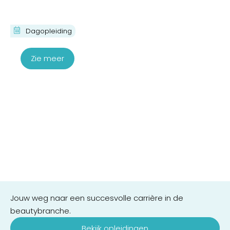
Praktijktraining Skinbooster
Dagopleiding
€
280,00
Zie meer
Jouw weg naar een succesvolle carrière in de
beautybranche.
Bekijk opleidingen