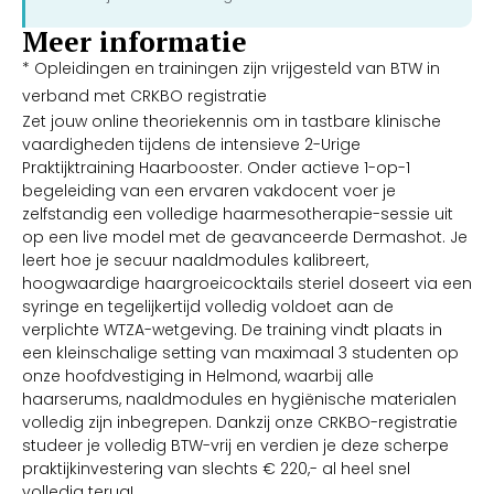
Meer informatie
* Opleidingen en trainingen zijn vrijgesteld van BTW in
verband met CRKBO registratie
Zet jouw online theoriekennis om in tastbare klinische
vaardigheden tijdens de intensieve 2-Urige
Praktijktraining Haarbooster. Onder actieve 1-op-1
begeleiding van een ervaren vakdocent voer je
zelfstandig een volledige haarmesotherapie-sessie uit
op een live model met de geavanceerde Dermashot. Je
leert hoe je secuur naaldmodules kalibreert,
hoogwaardige haargroeicocktails steriel doseert via een
syringe en tegelijkertijd volledig voldoet aan de
verplichte WTZA-wetgeving. De training vindt plaats in
een kleinschalige setting van maximaal 3 studenten op
onze hoofdvestiging in Helmond, waarbij alle
haarserums, naaldmodules en hygiënische materialen
volledig zijn inbegrepen. Dankzij onze CRKBO-registratie
studeer je volledig BTW-vrij en verdien je deze scherpe
praktijkinvestering van slechts € 220,- al heel snel
volledig terug!