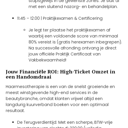
stapsgewijs in de gewenste zones. Je sluit af
met een sluitend nazorg- en behandelplan.
11:45 – 12:00 | Praktijkexamen & Certificering
Je legt ter plaatse het praktijkexamen af
waarbij een voldoende score van minimaal
80% vereist is (gratis herexamen inbegrepen).
Na succesvolle afronding ontvang je direct
jouw officiële Praktijk Certificaat van
Vakbekwaamheid!
Jouw Financiële ROI: High-Ticket Omzet in
een Handomdraai
Haarmesotherapie is een van de snelst groeiende en
meest winstgevende high-end services in de
beautybranche, omdat klanten vrijwel altijd een
langdurig kuurverband boeken voor een optimaal
resultaat.
De Terugverdientijd: Met een scherpe, BTW-vrije