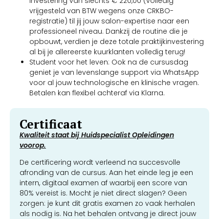
investering van slechts € 220,00 (volledig
vrijgesteld van BTW wegens onze CRKBO-
registratie) til jij jouw salon-expertise naar een
professioneel niveau. Dankzij de routine die je
opbouwt, verdien je deze totale praktijkinvestering
al bij je allereerste kuurklanten volledig terug!
Student voor het leven: Ook na de cursusdag
geniet je van levenslange support via WhatsApp
voor al jouw technologische en klinische vragen.
Betalen kan flexibel achteraf via Klarna.
Certificaat
Kwaliteit staat bij Huidspecialist Opleidingen
voorop.
De certificering wordt verleend na succesvolle
afronding van de cursus. Aan het einde leg je een
intern, digitaal examen af waarbij een score van
80% vereist is. Mocht je niet direct slagen? Geen
zorgen: je kunt dit gratis examen zo vaak herhalen
als nodig is. Na het behalen ontvang je direct jouw