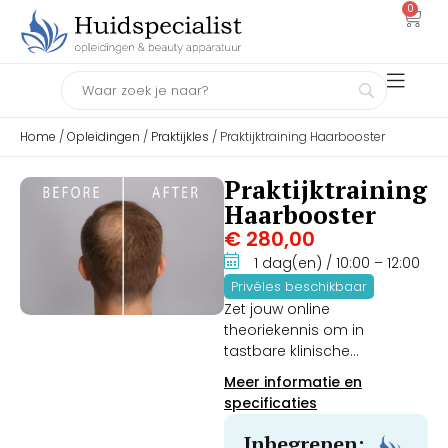
0
Home
/
Opleidingen
/
Praktijkles
/ Praktijktraining Haarbooster
Praktijktraining
Haarbooster
€
280,00
1 dag(en)
/ 10:00
– 12:00
Privéles beschikbaar
Zet jouw online
theoriekennis om in
tastbare klinische
vaardigheden tijdens de
Meer informatie en
intensieve 2-Urige
specificaties
Praktijktraining Haarbooster.
Onder actieve 1-op-1
Inbegrepen: