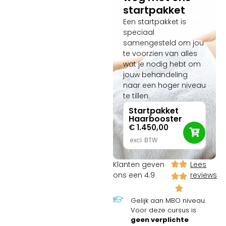
volledig zijn inbegrepen.
startpakket
Dankzij onze CRKBO-
registratie studeer je
Een startpakket is
volledig BTW-vrij en verdien
speciaal
je deze scherpe
samengesteld om jou
praktijkinvestering van
te voorzien van alles
slechts € 220,- al heel snel
wat je nodig hebt om
volledig terug!
jouw behandeling
naar een hoger niveau
te tillen.
Startpakket
Haarbooster
€
1.450,00
excl. BTW
Klanten geven
Lees
ons een 4.9
reviews
Gelijk aan MBO niveau.
Voor deze cursus is
geen verplichte