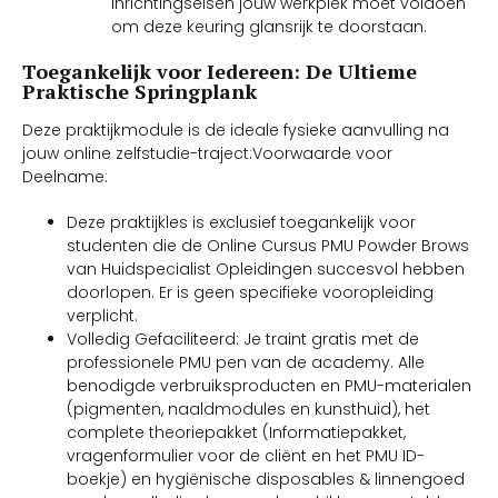
inrichtingseisen jouw werkplek moet voldoen
om deze keuring glansrijk te doorstaan.
Toegankelijk voor Iedereen: De Ultieme
Praktische Springplank
Deze praktijkmodule is de ideale fysieke aanvulling na
jouw online zelfstudie-traject:Voorwaarde voor
Deelname:
Deze praktijkles is exclusief toegankelijk voor
studenten die de Online Cursus PMU Powder Brows
van Huidspecialist Opleidingen succesvol hebben
doorlopen. Er is geen specifieke vooropleiding
verplicht.
Volledig Gefaciliteerd: Je traint gratis met de
professionele PMU pen van de academy. Alle
benodigde verbruiksproducten en PMU-materialen
(pigmenten, naaldmodules en kunsthuid), het
complete theoriepakket (Informatiepakket,
vragenformulier voor de cliënt en het PMU ID-
boekje) en hygiënische disposables & linnengoed