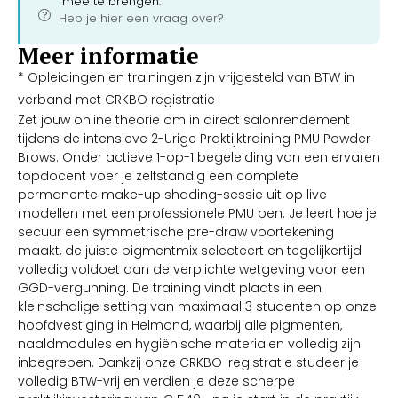
mee te brengen.
Heb je hier een vraag over?
Meer informatie
* Opleidingen en trainingen zijn vrijgesteld van BTW in
verband met CRKBO registratie
Zet jouw online theorie om in direct salonrendement
tijdens de intensieve 2-Urige Praktijktraining PMU Powder
Brows. Onder actieve 1-op-1 begeleiding van een ervaren
topdocent voer je zelfstandig een complete
permanente make-up shading-sessie uit op live
modellen met een professionele PMU pen. Je leert hoe je
secuur een symmetrische pre-draw voortekening
maakt, de juiste pigmentmix selecteert en tegelijkertijd
volledig voldoet aan de verplichte wetgeving voor een
GGD-vergunning. De training vindt plaats in een
kleinschalige setting van maximaal 3 studenten op onze
hoofdvestiging in Helmond, waarbij alle pigmenten,
naaldmodules en hygiënische materialen volledig zijn
inbegrepen. Dankzij onze CRKBO-registratie studeer je
volledig BTW-vrij en verdien je deze scherpe