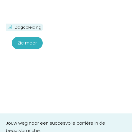
Praktijktraining Skinbooster
Dagopleiding
€
280,00
Zie meer
Jouw weg naar een succesvolle carrière in de
beautybranche.