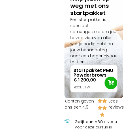
volledig zijn inbegrepen.
weg met ons
Dankzij onze CRKBO-
startpakket
registratie studeer je
volledig BTW-vrij en verdien
Een startpakket is
je deze scherpe
speciaal
praktijkinvestering van €
samengesteld om jou
540,- na je start in de
te voorzien van alles
praktijk razendsnel terug!
wat je nodig hebt om
jouw behandeling
naar een hoger niveau
te tillen.
Startpakket PMU
Powderbrows
€
1.200,00
excl. BTW
Klanten geven
Lees
ons een 4.9
reviews
Gelijk aan MBO niveau.
Voor deze cursus is