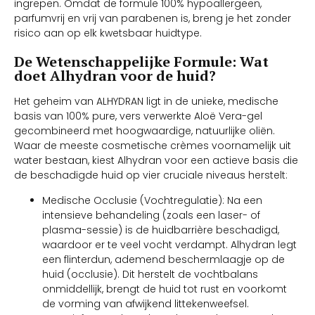
ingrepen. Omdat de formule 100% hypoallergeen,
parfumvrij en vrij van parabenen is, breng je het zonder
risico aan op elk kwetsbaar huidtype.
De Wetenschappelijke Formule: Wat
doet Alhydran voor de huid?
Het geheim van ALHYDRAN ligt in de unieke, medische
basis van 100% pure, vers verwerkte Aloë Vera-gel
gecombineerd met hoogwaardige, natuurlijke oliën.
Waar de meeste cosmetische crèmes voornamelijk uit
water bestaan, kiest Alhydran voor een actieve basis die
de beschadigde huid op vier cruciale niveaus herstelt:
Medische Occlusie (Vochtregulatie): Na een
intensieve behandeling (zoals een laser- of
plasma-sessie) is de huidbarrière beschadigd,
waardoor er te veel vocht verdampt. Alhydran legt
een flinterdun, ademend beschermlaagje op de
huid (occlusie). Dit herstelt de vochtbalans
onmiddellijk, brengt de huid tot rust en voorkomt
de vorming van afwijkend littekenweefsel.