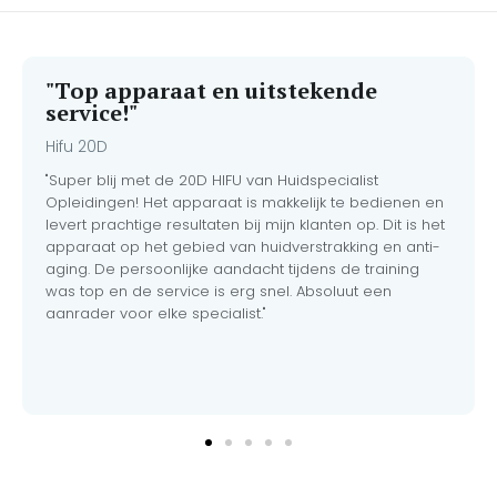
alleen de professionele
Extenso-huidverzorgingslijn
in huis, maar ook alle
benodigde instrumenten en
"Top apparaat en uitstekende
hygiëneproducten om direct
service!"
meer dan 100
behandelingen veilig uit te
Hifu 20D
voeren.
"Super blij met de 20D HIFU van Huidspecialist
Opleidingen! Het apparaat is makkelijk te bedienen en
levert prachtige resultaten bij mijn klanten op. Dit is het
apparaat op het gebied van huidverstrakking en anti-
aging. De persoonlijke aandacht tijdens de training
was top en de service is erg snel. Absoluut een
aanrader voor elke specialist."