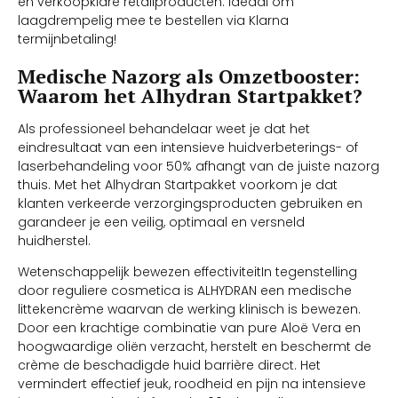
én verkoopklare retailproducten. Ideaal om
laagdrempelig mee te bestellen via Klarna
termijnbetaling!
Medische Nazorg als Omzetbooster:
Waarom het Alhydran Startpakket?
Als professioneel behandelaar weet je dat het
eindresultaat van een intensieve huidverbeterings- of
laserbehandeling voor 50% afhangt van de juiste nazorg
thuis. Met het Alhydran Startpakket voorkom je dat
klanten verkeerde verzorgingsproducten gebruiken en
garandeer je een veilig, optimaal en versneld
huidherstel.
Wetenschappelijk bewezen effectiviteitIn tegenstelling
door reguliere cosmetica is ALHYDRAN een medische
littekencrème waarvan de werking klinisch is bewezen.
Door een krachtige combinatie van pure Aloë Vera en
hoogwaardige oliën verzacht, herstelt en beschermt de
crème de beschadigde huid barrière direct. Het
vermindert effectief jeuk, roodheid en pijn na intensieve