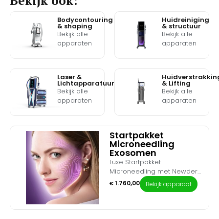
Bekijk ook:
Bodycontouring
Huidreiniging
& shaping
& structuur
Bekijk alle
Bekijk alle
apparaten
apparaten
Laser &
Huidverstrakkin
Lichtapparatuur
& Lifting
Bekijk alle
Bekijk alle
apparaten
apparaten
Startpakket
Microneedling
Exosomen
Luxe Startpakket
Microneedling met Newderm
Exosomen Lift – De ultieme
1.760,00
€
Bekijk apparaat
upgrade voor
celvernieuwing. Breid je
salonbehandelingen uit met
de meest geavanceerde