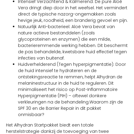
Intensief Verzachtend & Kalmerend: De pure Aloë
Vera dringt diep door in het weefsel. Het vermindert
direct de typische nazorg-ongemakken zoals
hevige jeuk, roodheid, een branderig gevoel en pijn.
Natuurlijk Anti-bacterieel: Aloë Vera bevat van
nature actieve bestanddelen (zoals
glycoproteïnen en enzymen) die een milde,
bacterieremmende werking hebben. Dit beschermt
de pas behandelde, kwetsbare huid effectief tegen
infecties van buitenaf.
Huidverhelderend (Tegen hyperpigmentatie): Door
de huid intensief te hydrateren en de
ontstekingsreactie te remmen, helpt Alhydran de
melaninestructuur in de huid te reguleren. Dit
minimaliseert het risico op Post-Inflammatoire
Hyperpigmentatie (PIH) – oftewel donkere
verkleuringen na de behandeling.Waarom zijn de
SPF 30 en de Barrier Repair in dit pakket
onmisbaar?
Het Alhydran Startpakket biedt een totale
herstelstrategie dankzij de toevoeging van twee