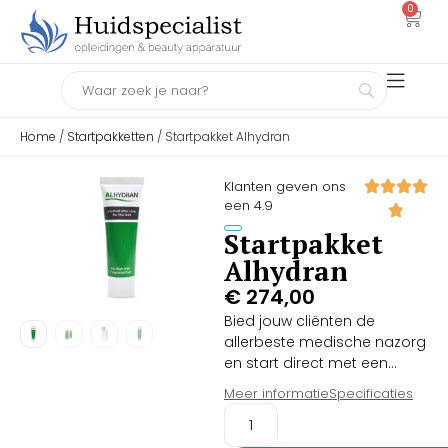
0
Home
/
Startpakketten
/ Startpakket Alhydran
Klanten geven ons
een 4.9
Startpakket
Alhydran
€
274,00
Bied jouw cliënten de
allerbeste medische nazorg
en start direct met een
winstgevende
Meer informatie
Specificaties
productverkoop dankzij het
complete Alhydran
Startpakket. Dit