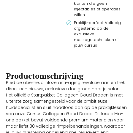
klanten die geen
injectables of operaties
willen
Praktijk-perfect: Volledig
afgestemd op de
exclusieve
massagetechnieken uit
jouw cursus
Productomschrijving
Bied de ultieme, pijnloze anti-aging revolutie aan en trek
direct een nieuwe, exclusieve doelgroep naar je salon!
Het officiële Startpakket Collageen Goud Draden is met
uiterste zorg samengesteld voor de ambitieuze
huidspecialist en sluit naadloos aan op de praktijklessen
van onze Cursus Collageen Goud Draad. Dit luxe all-in-
one pakket bevat voldoende premium materialen voor
maar liefst 30 volledige rimpelbehandelingen, waardoor
je jouw investering ongekend snel terugverdiend.