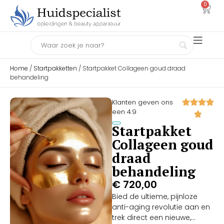
0
Home
/
Startpakketten
/ Startpakket Collageen goud draad
behandeling
Klanten geven ons
een 4.9
Startpakket
Collageen goud
draad
behandeling
€
720,00
Bied de ultieme, pijnloze
anti-aging revolutie aan en
trek direct een nieuwe,