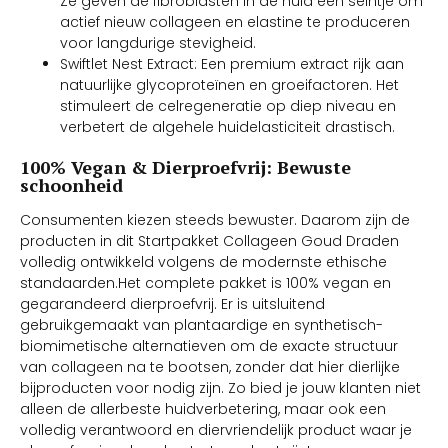
Ze geven de fibroblasten in de huid een seintje om
actief nieuw collageen en elastine te produceren
voor langdurige stevigheid.
Swiftlet Nest Extract: Een premium extract rijk aan
natuurlijke glycoproteïnen en groeifactoren. Het
stimuleert de celregeneratie op diep niveau en
verbetert de algehele huidelasticiteit drastisch.
100% Vegan & Dierproefvrij: Bewuste
schoonheid
Consumenten kiezen steeds bewuster. Daarom zijn de
producten in dit Startpakket Collageen Goud Draden
volledig ontwikkeld volgens de modernste ethische
standaarden.Het complete pakket is 100% vegan en
gegarandeerd dierproefvrij. Er is uitsluitend
gebruikgemaakt van plantaardige en synthetisch-
biomimetische alternatieven om de exacte structuur
van collageen na te bootsen, zonder dat hier dierlijke
bijproducten voor nodig zijn. Zo bied je jouw klanten niet
alleen de allerbeste huidverbetering, maar ook een
volledig verantwoord en diervriendelijk product waar je