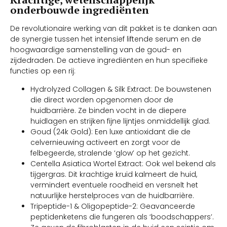
onderbouwde ingrediënten
De revolutionaire werking van dit pakket is te danken aan
de synergie tussen het intensief liftende serum en de
hoogwaardige samenstelling van de goud- en
zijdedraden. De actieve ingrediënten en hun specifieke
functies op een rij:
Hydrolyzed Collagen & Silk Extract: De bouwstenen
die direct worden opgenomen door de
huidbarrière. Ze binden vocht in de diepere
huidlagen en strijken fijne lijntjes onmiddellijk glad.
Goud (24k Gold): Een luxe antioxidant die de
celvernieuwing activeert en zorgt voor de
felbegeerde, stralende ‘glow’ op het gezicht.
Centella Asiatica Wortel Extract: Ook wel bekend als
tijgergras. Dit krachtige kruid kalmeert de huid,
vermindert eventuele roodheid en versnelt het
natuurlijke herstelproces van de huidbarrière.
Tripeptide-1 & Oligopeptide-2: Geavanceerde
peptidenketens die fungeren als ‘boodschappers’.