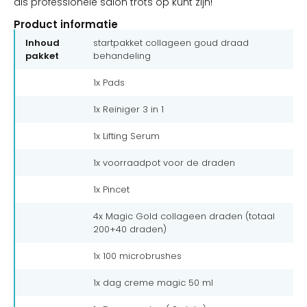
als professionele salon trots op kunt zijn!
Product informatie
Inhoud
startpakket collageen goud draad
pakket
behandeling
1x Pads
1x Reiniger 3 in 1
1x Lifting Serum
1x voorraadpot voor de draden
1x Pincet
4x Magic Gold collageen draden (totaal
200+40 draden)
1x 100 microbrushes
1x dag creme magic 50 ml