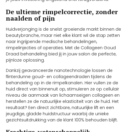
De ultieme rimpelcorrectie, zonder
naalden of pijn
Huidverjonging is de snelst groeiende markt binnen de
beautybranche, maar niet elke klant wil de stap zetten
naar ingrijpende medische behandelingen,
rimpelinjecties of operaties. Met de Collageen Goud
Draad behandeling bied jij in jouw salon de perfecte,
pijnloze oplossing.
Dankzij geavanceerde nanotechnologie lossen de
flinterdunne goud- en collageendraden tijdens de
behandeling op in de rimpelkanalen. Hier vullen ze de
huid direct van binnenuit op, stimuleren ze op cellulair
niveau de aanmaak van lichaamseigen collageen en
herstellen ze de natuurlijke elasticiteit van de huid. Het
resultaat? Een direct zichtbare, natuurlijke lift en een
jeugdige, gladde huidstructuur waarbij de unieke
gezichtsuitdrukking van de klant 100% behouden blijft.
Krachtige, wetenschappelijk