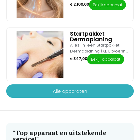
A11 en een ruime voorraad
medische revolutie in
2.100,00
€
Bekijk apparaat
naaldmodules met de
celregeneratie. Bied jouw
revolutionaire kracht van
cliënten de allernieuwste
Newderm Exosomen Lift (4 x
innovatie op het gebied van
5 ml) en de premium
biologische huidverjonging
verzorging van Medik8. Door
en littekenherstel. Dit ultra-
Startpakket
de microscopische
luxe startpakket combineert
Dermaplaning
boodschapperstoffen
de revolutionaire cellulaire
Alles-in-één Startpakket
rechtstreeks in de
kracht van MC Exosomen en
Dermaplaning (XL Uitvoering)
microneedling-kanaaltjes te
PDRN (zalm-DNA) met de
– Voor een direct stralende,
347,00
€
Bekijk apparaat
sluizen, activeer je een
professionele voor- en
zijdezachte huid. Geef jouw
ongeëvenaard
nazorgproducten van
salonbehandelingen een
herstelproces dat de huid
Medik8. Speciaal
boost met de meest
van binnenuit lift, verstevigt
samengesteld voor de
populaire handmatige
en rimpels effectief
veeleisende huidspecialist
exfoliatiebehandeling van dit
Alle apparaten
gladstrijkt.
die behandelingen naar een
moment. Met dit ultra-
medisch niveau wil tillen..
complete Dermaplaning
Startpakket haal je niet
alleen de professionele
Extenso-huidverzorgingslijn
in huis, maar ook alle
benodigde instrumenten en
"Top apparaat en uitstekende
hygiëneproducten om direct
service!"