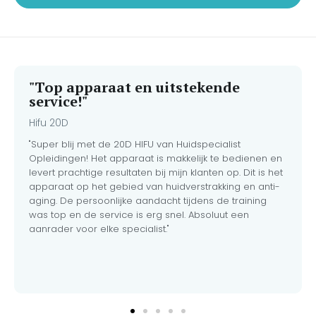
medisch niveau wil tillen..
complete Dermaplaning
Startpakket haal je niet
alleen de professionele
Extenso-huidverzorgingslijn
in huis, maar ook alle
benodigde instrumenten en
"Top apparaat en uitstekende
hygiëneproducten om direct
service!"
meer dan 100
behandelingen veilig uit te
Hifu 20D
voeren.
"Super blij met de 20D HIFU van Huidspecialist
Opleidingen! Het apparaat is makkelijk te bedienen en
levert prachtige resultaten bij mijn klanten op. Dit is het
apparaat op het gebied van huidverstrakking en anti-
aging. De persoonlijke aandacht tijdens de training
was top en de service is erg snel. Absoluut een
aanrader voor elke specialist."