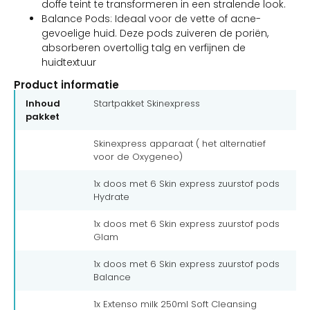
doffe teint te transformeren in een stralende look.
Balance Pods: Ideaal voor de vette of acne-
gevoelige huid. Deze pods zuiveren de poriën,
absorberen overtollig talg en verfijnen de
huidtextuur
Product informatie
Inhoud
Startpakket Skinexpress
pakket
Skinexpress apparaat ( het alternatief
voor de Oxygeneo)
1x doos met 6 Skin express zuurstof pods
Hydrate
1x doos met 6 Skin express zuurstof pods
Glam
1x doos met 6 Skin express zuurstof pods
Balance
1x Extenso milk 250ml Soft Cleansing