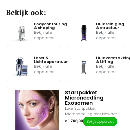
Bekijk ook:
Bodycontouring
Huidreiniging
& shaping
& structuur
Bekijk alle
Bekijk alle
apparaten
apparaten
Laser &
Huidverstrakkin
Lichtapparatuur
& Lifting
Bekijk alle
Bekijk alle
apparaten
apparaten
Startpakket
Microneedling
Exosomen
Luxe Startpakket
Microneedling met Newderm
Exosomen Lift – De ultieme
1.760,00
€
Bekijk apparaat
upgrade voor