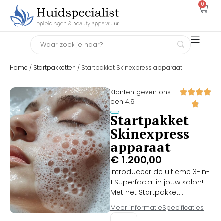
0
Home
/
Startpakketten
/ Startpakket Skinexpress apparaat
Klanten geven ons
een 4.9
Startpakket
Skinexpress
apparaat
€
1.200,00
Introduceer de ultieme 3-in-
1 Superfacial in jouw salon!
Met het Startpakket
Skinexpress apparaat haal
Meer informatie
Specificaties
je hét perfecte,