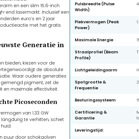
Pulsbreedte (Pulse
4
rarm en een slim 15.6-inch
Width)
h-end lasermarkt. Inclusief een
onderden euro’s en 2 jaar
Piekvermogen (Peak
1
ntroductieactie met het gratis
Power)
Maximale Energie
1
euwste Generatie in
Straalprofiel (Beam
T
Profile)
en bieden, kiezen voor de
ertegenwoordigt de absolute
Lichtgeleidingsarm
H
isatie. Waar oudere generaties
Spotgrootte &
2
of gemengd pigment, zet de
Frequentie
 en maximale effectiviteit.
Besturingssysteem
1
chte Picoseconden
Certificering &
M
kvermogen van 1.33 GW
Garantie
f
langdurig te verhitten, schiet
 huid.
Leveringstijd:
s
en puur door schokgolven