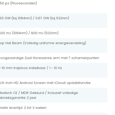
50 ps (Picoseconden)
.33 GW (bij 1064nm) / 0.67 GW (bij 532nm)
500 mJ (1064nm) / 800 mJ (532nm)
op Hat Beam (Volledig uniforme energieverdeling)
oogwaardige Zuid-Koreaanse arm met 7 scharnierpunten
-10 mm traploos instelbaar / 1 ~ 10 Hz
5.6-inch HD Android Screen met iCloud-updatefunctie
edisch CE / MDR Gekeurd / Inclusief volledige
abrieksgarantie 2 jaar
nelle levertijd: 2 tot 3 weken