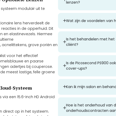
lenzen?
 systeem modulair uit te
Wat zijn de voordelen van
ionaire lens herverdeelt de
 reacties in de opperhuid. Dit
 en elastinevezels. Hiermee
Is het behandelen met het 
 ultieme
cliënt?
acnelittekens, grove poriën en
st voor het effectief
hemelsblauwe en paarse
Is de Picosecond PS900 ook
ngen adertjes bij couperose.
cover-ups?
de meest lastige, felle groene
Kan ik mijn salon en behan
Cloud-Systeem
 via een 15.6-inch HD Android
Hoe is het onderhoud van de
onderhoudscontracten aa
 direct op in het systeem.