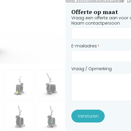
Meer informatie
Specificaties
D
450 picoseconden en het revolu
microscopisch vergruisd zonder g
Offerte op maat
Vraag een offerte aan voor 
Uitgerust met een hoogwaardig
Naam contactpersoon
Android Cloud-systeem, dominee
complete, intensieve 4-daagse 
volledige garantie. Profiteer tij
huidkoelingsyteem.
E-mailadres
*
Vraag / Opmerking
Versturen