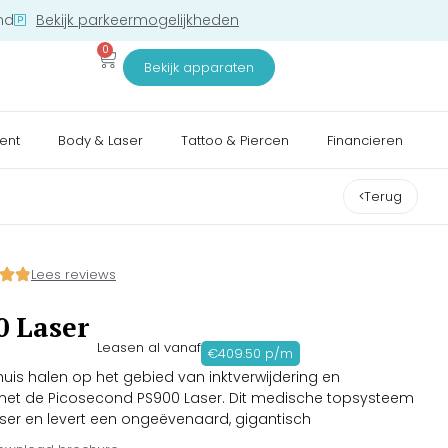
nd
Bekijk parkeermogelijkheden
0
Bekijk apparaten
ent
Body & Laser
Tattoo & Piercen
Financieren
Terug
Lees reviews
0 Laser
Leasen al vanaf
€409.50 p/m
 huis halen op het gebied van inktverwijdering en
s met de Picosecond PS900 Laser. Dit medische topsysteem
aser en levert een ongeëvenaard, gigantisch
.33 GW (Gigawatt). Dankzij de ultrakorte pulsen van exact