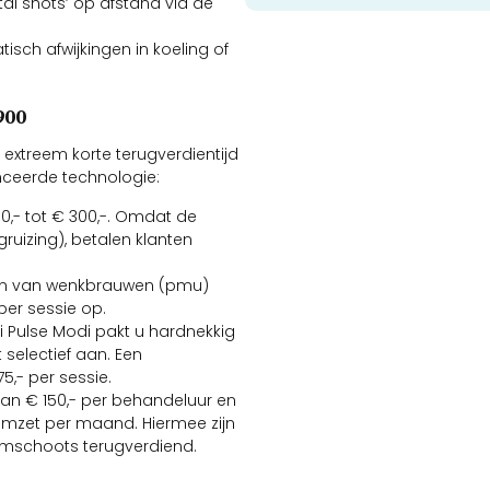
al shots’ op afstand via de
sch afwijkingen in koeling of
900
extreem korte terugverdientijd
ceerde technologie:
0,- tot € 300,-. Omdat de
gruizing), betalen klanten
eren van wenkbrauwen (pmu)
per sessie op.
i Pulse Modi pakt u hardnekkig
electief aan. Een
5,- per sessie.
n € 150,- per behandeluur en
- omzet per maand. Hiermee zijn
uimschoots terugverdiend.