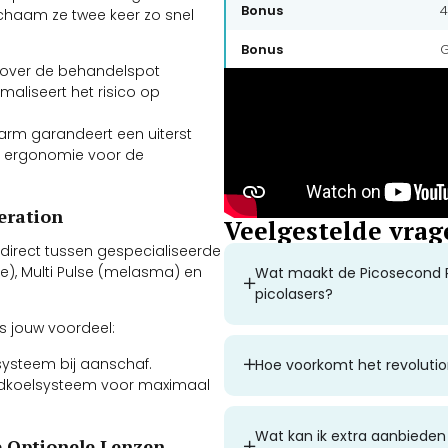
Bonus
4
lichaam ze twee keer zo snel
Bonus
G
m over de behandelspot
maliseert het risico op
arm garandeert een uiterst
cte ergonomie voor de
eration
Veelgestelde vrag
 direct tussen gespecialiseerde
e), Multi Pulse (melasma) en
Wat maakt de Picosecond PS
picolasers?
ies jouw voordeel:
systeem bij aanschaf.
Hoe voorkomt het revolutio
huidkoelsysteem voor maximaal
Wat kan ik extra aanbieden
e Optionele Lenzen