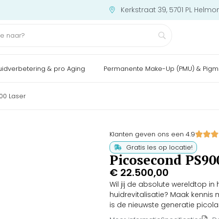
Kerkstraat 39, 5701 PL Helmo
uidverbetering & pro Aging
Permanente Make-Up (PMU) & Pigm
00 Laser
Klanten geven ons een 4.9
Gratis les op locatie!
Picosecond PS90
€
22.500,00
Wil jij de absolute wereldtop in
huidrevitalisatie? Maak kenni
is de nieuwste generatie picol
piekvermogen van maar liefst 1