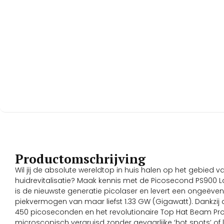
Productomschrijving
Wil jij de absolute wereldtop in huis halen op het gebied va
huidrevitalisatie? Maak kennis met de Picosecond PS900 
is de nieuwste generatie picolaser en levert een ongeëven
piekvermogen van maar liefst 1.33 GW (Gigawatt). Dankzij 
450 picoseconden en het revolutionaire Top Hat Beam Prof
microscopisch vergruisd zonder gevaarlijke ‘hot spots’ of li