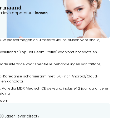
per maand
atieve apparatuur
leasen
,
3 GW piekvermogen en ultrakorte 450ps pulsen voor snelle,
volutionair 'Top Hat Beam Profile' voorkomt hot spots en
ode interface voor specifieke behandelingen van tattoos,
d-Koreaanse scharnierarm met 15.6-inch Android/Cloud-
 en klantdata
 Volledig MDR Medisch CE gekeurd, inclusief 2 jaar garantie en
eiding
steem
00 Laser
liever direct?