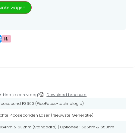
winkelwagen
Heb je een vraag?
Download brochure
icosecond PS900 (PicoFocus-technologie)
chte Picoseconden Laser (Nieuwste Generatie)
064nm & 532nm (Standaard) | Optioneel: 585nm & 650nm