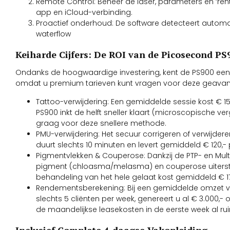
Remote Control: Beheer de laser, parameters en ‘rent
app en iCloud-verbinding.
Proactief onderhoud: De software detecteert automati
waterflow
Keiharde Cijfers: De ROI van de Picosecond PS
Ondanks de hoogwaardige investering, kent de PS900 een 
omdat u premium tarieven kunt vragen voor deze geavan
Tattoo-verwijdering: Een gemiddelde sessie kost € 15
PS900 inkt de helft sneller klaart (microscopische ver
graag voor deze snellere methode.
PMU-verwijdering: Het secuur corrigeren of verwijd
duurt slechts 10 minuten en levert gemiddeld € 120,- 
Pigmentvlekken & Couperose: Dankzij de PTP- en Mult
pigment (chloasma/melasma) en couperose uiterst s
behandeling van het hele gelaat kost gemiddeld € 17
Rendementsberekening: Bij een gemiddelde omzet va
slechts 5 cliënten per week, genereert u al € 3.000,
de maandelijkse leasekosten in de eerste week al r
Inclusief Complete 4-daagse Vakopleiding