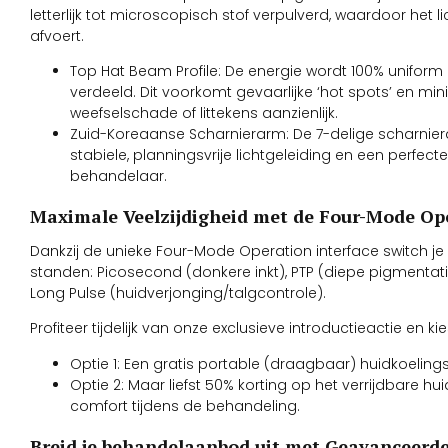
letterlijk tot microscopisch stof verpulverd, waardoor het 
afvoert.
Top Hat Beam Profile: De energie wordt 100% unifor
verdeeld. Dit voorkomt gevaarlijke ‘hot spots’ en mini
weefselschade of littekens aanzienlijk.
Zuid-Koreaanse Scharnierarm: De 7-delige scharnier
stabiele, planningsvrije lichtgeleiding en een perfe
behandelaar.
Maximale Veelzijdigheid met de Four-Mode Op
Dankzij de unieke Four-Mode Operation interface switch je
standen: Picosecond (donkere inkt), PTP (diepe pigmentati
Long Pulse (huidverjonging/talgcontrole).
Profiteer tijdelijk van onze exclusieve introductieactie en k
Optie 1: Een gratis portable (draagbaar) huidkoeling
Optie 2: Maar liefst 50% korting op het verrijdbare 
comfort tijdens de behandeling.
Breid je behandelaanbod uit met Geavanceerd