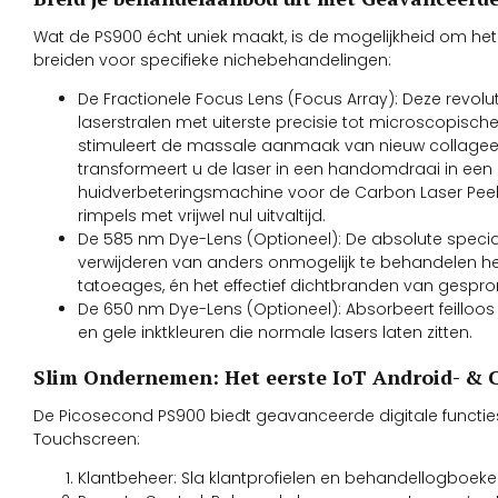
Wat de PS900 écht uniek maakt, is de mogelijkheid om het
breiden voor specifieke nichebehandelingen:
De Fractionele Focus Lens (Focus Array): Deze revolut
laserstralen met uiterste precisie tot microscopische
stimuleert de massale aanmaak van nieuw collageen
transformeert u de laser in een handomdraai in een
huidverbeteringsmachine voor de Carbon Laser Peel, 
rimpels met vrijwel nul uitvaltijd.
De 585 nm Dye-Lens (Optioneel): De absolute speciali
verwijderen van anders onmogelijk te behandelen 
tatoeages, én het effectief dichtbranden van gespro
De 650 nm Dye-Lens (Optioneel): Absorbeert feilloos 
en gele inktkleuren die normale lasers laten zitten.
Slim Ondernemen: Het eerste IoT Android- & 
De Picosecond PS900 biedt geavanceerde digitale functies
Touchscreen:
Klantbeheer: Sla klantprofielen en behandellogboeken