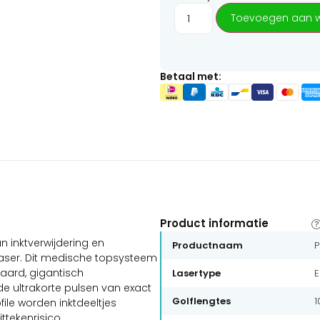
Toevoegen aan 
Betaal met:
Product informatie
n inktverwijdering en
Productnaam
P
Laser. Dit medische topsysteem
aard, gigantisch
Lasertype
E
de ultrakorte pulsen van exact
Golflengtes
1
ile worden inktdeeltjes
ttekenrisico.