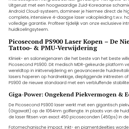
Uitgerust met een hoogwaardige Zuid-Koreaanse scharnie
Android Cloud-systeem, domineer je hiermee direct de hig
complete, intensieve 4-daagse laser vakopleiding t.w.v. h
volledige garantie. Profiteer tijdelijk van onze exclusieve i
huidkoelingsyteem.
Picosecond PS900 Laser Kopen – De Ni
Tattoo- & PMU-Verwijdering
Kliniek- en saloneigenaren die het beste van het beste will
Picosecond PS900. Dit medisch MDR-gekeurde platform v
wereldtop in inktverwijdering en geavanceerde huidrevital
lasers haperen op hardnekkige, diepliggende inktresten 
PS900 de nieuwe standaard met een verbluffende stabiliteit
Giga-Power: Ongekend Piekvermogen & E
De Picosecond PS900 laser werkt met een gigantisch pie
(Gigawatt) op de 1064nm golflengte. In plaats van de huid 
de laser flitsen van exact 450 picoseconden (450ps) in de
Fotomechanische impact: Inkt- en pigmentdeeltjes word