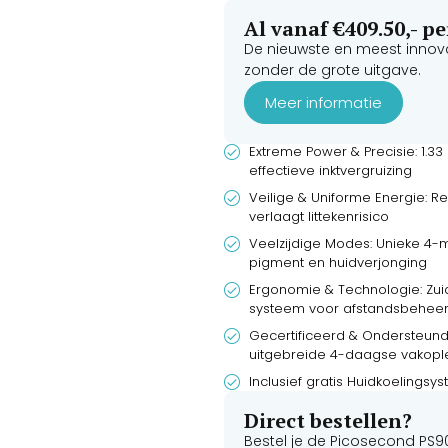
Al vanaf €409.50,- 
De nieuwste en meest innov
zonder de grote uitgave.
Meer informatie
Extreme Power & Precisie: 1.3
effectieve inktvergruizing
Veilige & Uniforme Energie: Re
verlaagt littekenrisico
Veelzijdige Modes: Unieke 4-m
pigment en huidverjonging
Ergonomie & Technologie: Zui
systeem voor afstandsbeheer
Gecertificeerd & Ondersteund:
uitgebreide 4-daagse vakopl
Inclusief gratis Huidkoelingsy
Direct bestellen?
Bestel je de
Picosecond PS9