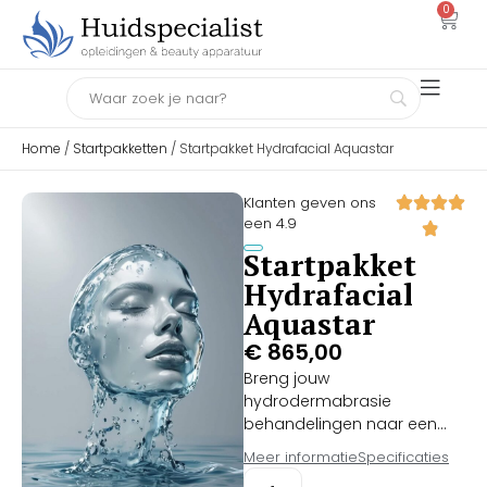
0
Home
/
Startpakketten
/ Startpakket Hydrafacial Aquastar
Klanten geven ons
een 4.9
Startpakket
Hydrafacial
Aquastar
€
865,00
Breng jouw
hydrodermabrasie
behandelingen naar een
medisch niveau met het
Meer informatie
Specificaties
vernieuwde Startpakket