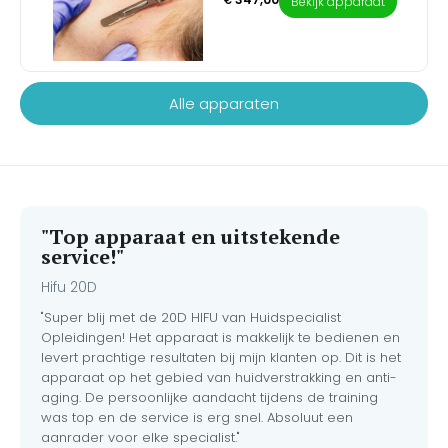
€
Bekijk apparaat
sluizen, activeer je een
professionele voor- en
zijdezachte huid. Geef jouw
ongeëvenaard
nazorgproducten van
salonbehandelingen een
herstelproces dat de huid
Medik8. Speciaal
boost met de meest
van binnenuit lift, verstevigt
samengesteld voor de
populaire handmatige
en rimpels effectief
veeleisende huidspecialist
exfoliatiebehandeling van dit
Alle apparaten
gladstrijkt.
die behandelingen naar een
moment. Met dit ultra-
medisch niveau wil tillen..
complete Dermaplaning
Startpakket haal je niet
alleen de professionele
Extenso-huidverzorgingslijn
in huis, maar ook alle
benodigde instrumenten en
"Top apparaat en uitstekende
hygiëneproducten om direct
service!"
meer dan 100
behandelingen veilig uit te
Hifu 20D
voeren.
"Super blij met de 20D HIFU van Huidspecialist
Opleidingen! Het apparaat is makkelijk te bedienen en
levert prachtige resultaten bij mijn klanten op. Dit is het
apparaat op het gebied van huidverstrakking en anti-
aging. De persoonlijke aandacht tijdens de training
was top en de service is erg snel. Absoluut een
aanrader voor elke specialist."