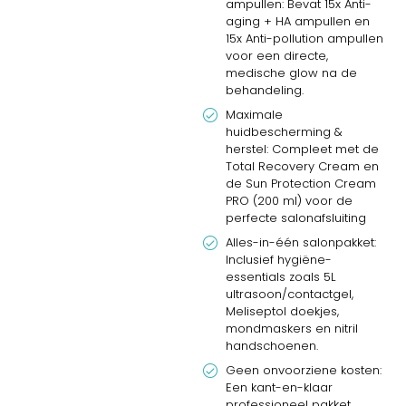
ampullen: Bevat 15x Anti-
aging + HA ampullen en
15x Anti-pollution ampullen
voor een directe,
medische glow na de
behandeling.
Maximale
huidbescherming &
herstel: Compleet met de
Total Recovery Cream en
de Sun Protection Cream
PRO (200 ml) voor de
perfecte salonafsluiting
Alles-in-één salonpakket:
Inclusief hygiëne-
essentials zoals 5L
ultrasoon/contactgel,
Meliseptol doekjes,
mondmaskers en nitril
handschoenen.
Geen onvoorziene kosten:
Een kant-en-klaar
professioneel pakket