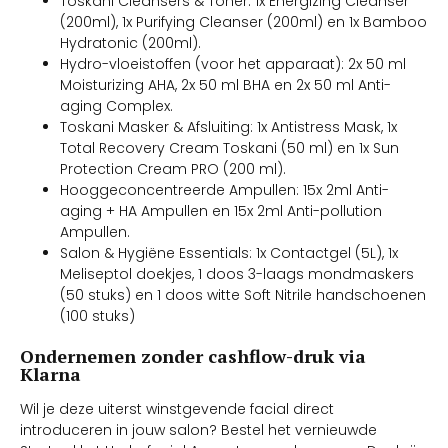
Toskani Cleansers & Toner: 1x Energizing Cleanser
(200ml), 1x Purifying Cleanser (200ml) en 1x Bamboo
Hydratonic (200ml).
Hydro-vloeistoffen (voor het apparaat): 2x 50 ml
Moisturizing AHA, 2x 50 ml BHA en 2x 50 ml Anti-
aging Complex.
Toskani Masker & Afsluiting: 1x Antistress Mask, 1x
Total Recovery Cream Toskani (50 ml) en 1x Sun
Protection Cream PRO (200 ml).
Hooggeconcentreerde Ampullen: 15x 2ml Anti-
aging + HA Ampullen en 15x 2ml Anti-pollution
Ampullen.
Salon & Hygiëne Essentials: 1x Contactgel (5L), 1x
Meliseptol doekjes, 1 doos 3-laags mondmaskers
(50 stuks) en 1 doos witte Soft Nitrile handschoenen
(100 stuks)
Ondernemen zonder cashflow-druk via
Klarna
Wil je deze uiterst winstgevende facial direct
introduceren in jouw salon? Bestel het vernieuwde