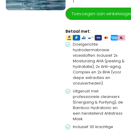
Hydrafacial Aquastar met
Toskani! Dit complete
startpakket is de ultieme
Toevoegen aan winkelwage
revolutie in
huidverzorgingstechnologie
Betaal met:
voor jouw salon. Door de
diepe reiniging, extractie en
hydratatie van de Aquastar
Doelgerichte
hydrodermabrasie
te combineren met de
vloeistoffen: Inclusief 2x
hoogwaardige serums en
Moisturizing AHA (peeling &
cremé’s van Toskani, onthul
hydratatie), 2x Anti-aging
je onmiddellijk een stralende
Complex en 2x BHA (voor
en gezonde huid. Het pakket
diepe extracties en
is volledig vernieuwd en
onzuiverheden).
bevat nu gerichte Toskani
Uitgerust met
Anti-aging serums, maskers
professionele cleansers
en nazorg, professionele
(Energizing & Purifying), de
cleansers en maar liefst 30
Bamboo Hydratonic en
geconcentreerde ampullen
een herstellend Antistress
voor een ongeëvenaard
Mask.
resultaat.
Inclusief 30 krachtige