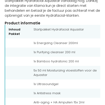
Startpakket Hydrafacial Aquastar vandaag nog. Dankzij
de integratie van Klarna kun je direct starten met
behandelen en betaal je de factuur pas achteraf met de
opbrengst van je eerste Hydrafacial-klanten.
Product informatie
Inhoud
Startpakket Hydrafacial Aquastar
Pakket
1x Energizing Cleanser 200ml
1x Purifying cleanser 200 ml
1x Bamboo hydratonic 200 ml
5x 50 ml Moisturizing vloeistoffen voor de
Aquastar
1x Ultrasoundgel
1x Antistress mask
Anti-aging + HA Ampullen 15x 2ml