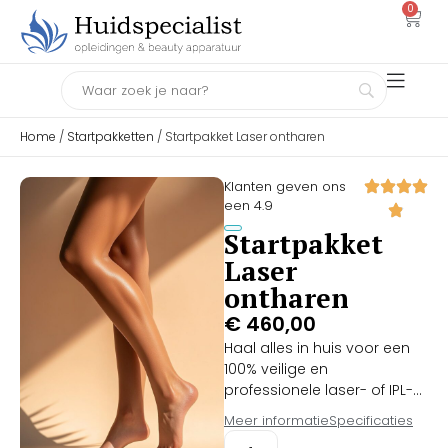
0
Home
/
Startpakketten
/ Startpakket Laser ontharen
Klanten geven ons
een 4.9
Startpakket
Laser
ontharen
€
460,00
Haal alles in huis voor een
100% veilige en
professionele laser- of IPL-
behandeling met dit
Meer informatie
Specificaties
uitgebreide Startpakket