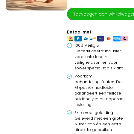
Permanent Ontharen. Dit
totaalpakket van
Huidspecialist Opleidingen
Toevoegen aan winkelwage
is uitgebreid met essentiële
tools voor de modernste
Betaal met:
salonrichtlijnen: inclusief
gecertificeerde
veiligheidsbrillen voor jou en
100% Veilig &
Gecertificeerd: Inclusief
je klant, een professionele
verplichte laser-
Fitzpatrick huidtester voor
veiligheidsbrillen voor
de exacte instelling van je
zowel specialist als klant
apparaat, en een extra
Voorkom
flacon ultrasoundgel.
behandelingsfouten: De
Fitzpatrick huidtester
garandeert een feilloze
huidanalyse en apparaat-
instelling
Extra veel geleiding:
Geleverd met een grote
5-liter can én een extra
direct te gebruiken