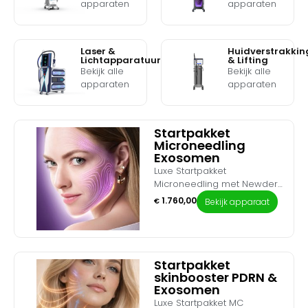
apparaten
apparaten
Laser &
Huidverstrakkin
Lichtapparatuur
& Lifting
Bekijk alle
Bekijk alle
apparaten
apparaten
Startpakket
Microneedling
Exosomen
Luxe Startpakket
Microneedling met Newderm
Exosomen Lift – De ultieme
1.760,00
€
Bekijk apparaat
upgrade voor
celvernieuwing. Breid je
salonbehandelingen uit met
de meest geavanceerde
combinatie van
Startpakket
microneedling en cellulaire
skinbooster PDRN &
Exosomen
lifttherapie. Dit complete
startpakket combineert de
Luxe Startpakket MC