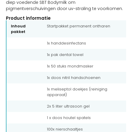
diep voedende SBT Bodymilk om
pigmentverschuivingen door uv-straling te voorkomen.
Product informatie
Inhoud
Startpakket permanent ontharen
pakket
1x handdesinfectans
1x pak dental towel
1x 50 stuks mondmasker
1x doos nitril handschoenen
1x meliseptol doekjes (reiniging
apparaat)
2x 5 liter ultrasoon gel
1 x doos houtel spatels
100x nierschaaltjes