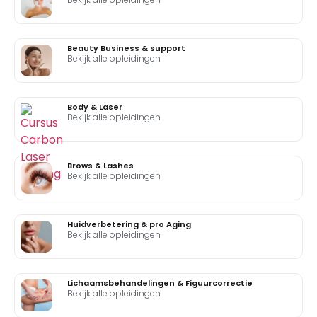
Beauty Business & support
Bekijk alle opleidingen
Body & Laser
Bekijk alle opleidingen
Brows & Lashes
Bekijk alle opleidingen
Huidverbetering & pro Aging
Bekijk alle opleidingen
Lichaamsbehandelingen & Figuurcorrectie
Bekijk alle opleidingen