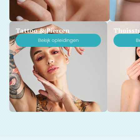
Tattoo & Piercen
Thuisst
Bekijk opleidingen
B