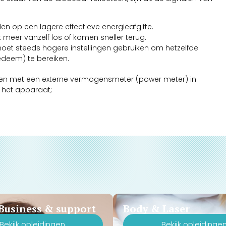
iden op een lagere effectieve energieafgifte.
 meer vanzelf los of komen sneller terug.
et steeds hogere instellingen gebruiken om hetzelfde
oedeem) te bereiken.
meten met een externe vermogensmeter (power meter) in
n het apparaat;
Business & support
Body & Laser
Bekijk opleidingen
Bekijk opleidinge