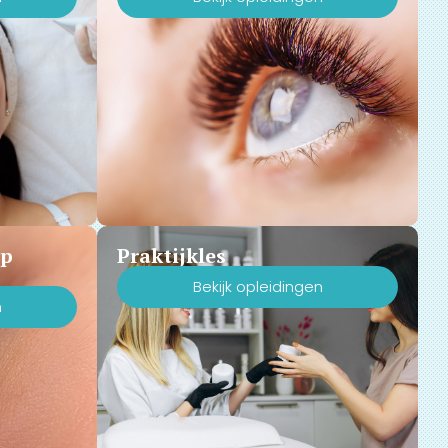
Up
Praktijkles
Bekijk opleidingen
n