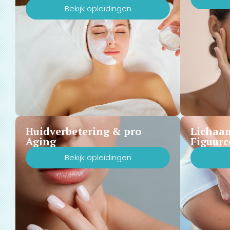
Bekijk opleidingen
Huidverbetering & pro
Lichaa
Aging
Figuurc
Bekijk opleidingen