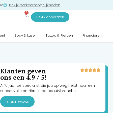
nd
Bekijk parkeermogelijkheden
0
Bekijk apparaten
ent
Body & Laser
Tattoo & Piercen
Financieren
Klanten geven
ons een 4.9 / 5!
Al 10 jaar dé specialist die jou op weg helpt naar een
succesvolle carrière in de beautybranche
Lees reviews