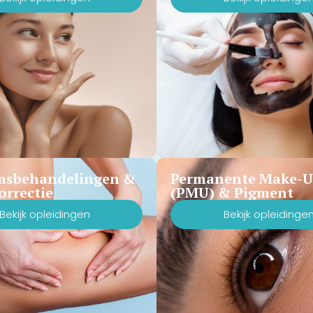
msbehandelingen &
Permanente Make-
orrectie
(PMU) & Pigment
Bekijk opleidingen
Bekijk opleidinge