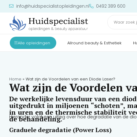
info@huidspecialistopleidingen.nl
0492 389 600
Alle opleidingen
Allround beauty & Esthetiek
H
Home
»
Wat zijn de Voordelen van een Diode Laser?
Wat zijn de Voordelen v
De werkelijke levensduur van een diod
uitgedrukt in miljoenen “schoten”, ma
in uren en de thermische stabiliteit ve
Hieronder volgt een uitleg over hoe degradatie van de d
de behandeling.
Graduele degradatie (Power Loss)