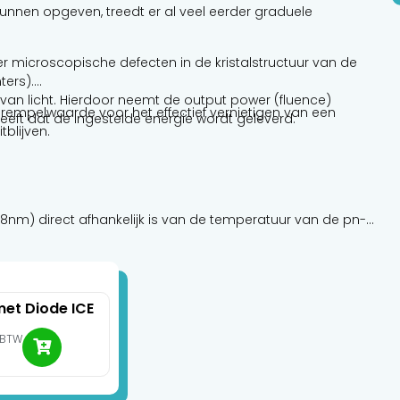
unnen opgeven, treedt er al veel eerder graduele
 microscopische defecten in de kristalstructuur van de
ers).
 van licht. Hierdoor neemt de output power (fluence)
rempelwaarde voor het effectief vernietigen van een
eeft dat de ingestelde energie wordt geleverd.
blijven.
8nm) direct afhankelijk is van de temperatuur van de pn-
efficiënt wordt, stijgt de interne temperatuur sneller.
e golflengte doen verschuiven (typisch met ~0,3 nm per
ters klein lijkt, kan het de absorptie door melanine
et Diode ICE
inder specifiek de haarwortel raakt.
. BTW