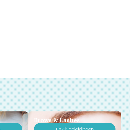
Brows & Lashes
n
Bekijk opleidingen