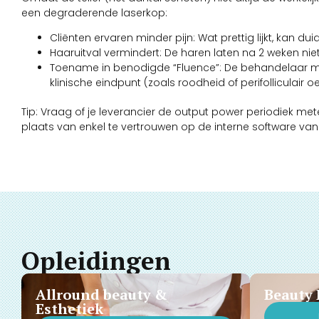
een degraderende laserkop:
Cliënten ervaren minder pijn: Wat prettig lijkt, kan du
Haaruitval vermindert: De haren laten na 2 weken niet
Toename in benodigde “Fluence”: De behandelaar mo
klinische eindpunt (zoals roodheid of perifolliculair 
Tip: Vraag of je leverancier de output power periodiek 
plaats van enkel te vertrouwen op de interne software va
Opleidingen
Allround beauty &
Beauty 
Esthetiek