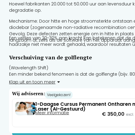
Hoewel fabrikanten 20.000 tot 50.000 uur aan levensduur k
degradatie op.
Mechanisme: Door hitte en hoge stroomsterkte ontstaan er
diodebar (zogenaamde non-radiative recombination cent
Gevolg: Deze defecten zetten energie om in hitte in plaats
Een verlies van 20-30% aan kracht kan betekenen dat de d
langzaam af, zelfs als de software van het apparaat aang
haarzakje niet meer wordt gehaald, waardoor resultaten uit
Verschuiving van de golflengte
(Wavelength Shift)
Een minder bekend fenomeen is dat de golflengte (bijv. 80
overgang in de diode.
Klap uit en toon meer
Slijtage en hitte: Naarmate de diodebar veroudert en minder 
Verschuiving: Een temperatuurstijging van de diode kan d
Wij adviseren:
Veelgekozen!
graad Celsius). Hoewel een verschuiving van enkele nanome
1-Daagse Cursus Permanent Ontharen m
veranderen, waardoor de laser minder diep doordringt of m
Laser (AI-Gestuurd)
Meer informatie
€
350,00
excl