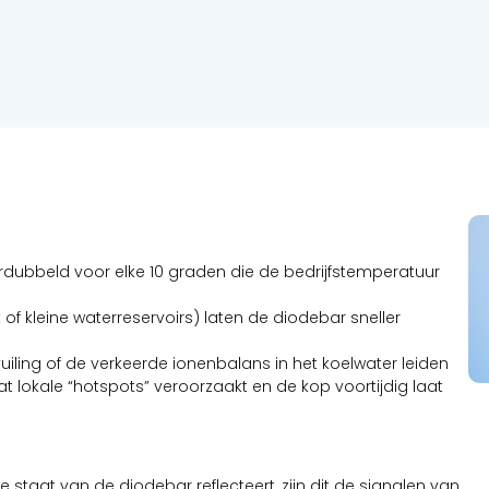
rdubbeld voor elke 10 graden die de bedrijfstemperatuur
 of kleine waterreservoirs) laten de diodebar sneller
vuiling of de verkeerde ionenbalans in het koelwater leiden
at lokale “hotspots” veroorzaakt en de kop voortijdig laat
ke staat van de diodebar reflecteert, zijn dit de signalen van