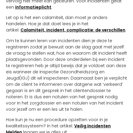
vervolg niet meer kan gebeuren. Voor incidenten geldt
een
informatieplicht
.
Let op is het een calamiteit, dan moet je anders
handelen. Hoe je dat doet lees je in het
artikel:
Calamiteit, incident, complicatie: de verschillen
.
Om te kunnen leren van incidenten dien je deze te
registreren zodat je bewust aan de slag gaat met jezelf
de vraag te stellen wat, hoe en waarom dit incident heeft
plaatsgevonden. Door deze onderdelen bij een incident
te registreren heb je altijd bewijs dat je voldoet aan deze
eis wanneer de Inspectie Gezondheidszorg en
Jeugd(IGJ) dit wil inspecteren. Daarnaast ben je verplicht
om de cliënt te informeren over datgene wat ‘verkeerd’
gegaan is en dit gesprek in het cliëntendossier te
noteren. Er is dus een notulen van het gesprek nodig
voor in het zorgdossier en een notulen van het incident
voor jezelf om er een les uit te halen.
Hoe kun je nu een procedure opzetten voor in je
kwaliteitssysteem? In het artikel:
Veilig Incidenten
Melden
leggen we je alles uit.