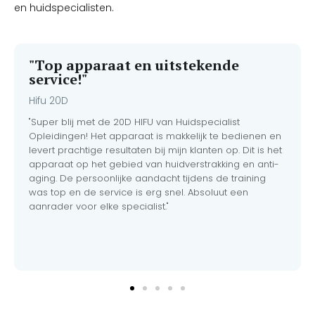
en huidspecialisten.
infrarood en mechanische
massage pakt u
vetophopingen en
sinaasappelhuid aan tot wel
"Top apparaat en uitstekende
20 mm diepte. Bovendien is
service!"
het hét ultieme apparaat
voor lymfedrainage en
Hifu 20D
huidherstel na een liposuctie.
"Super blij met de 20D HIFU van Huidspecialist
Opleidingen! Het apparaat is makkelijk te bedienen en
levert prachtige resultaten bij mijn klanten op. Dit is het
apparaat op het gebied van huidverstrakking en anti-
aging. De persoonlijke aandacht tijdens de training
was top en de service is erg snel. Absoluut een
aanrader voor elke specialist."